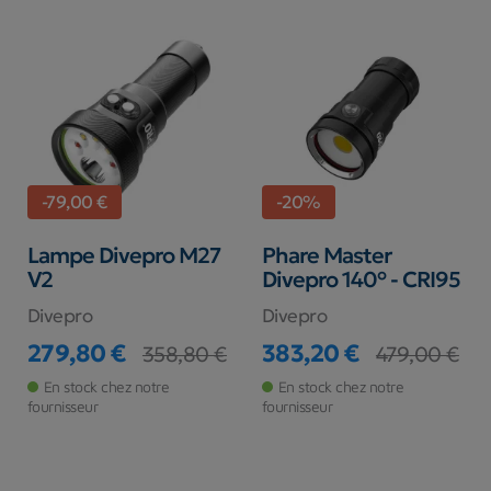
-79,00 €
-20%
Lampe Divepro M27
Phare Master
V2
Divepro 140° - CRI95
Divepro
Divepro
279,80 €
383,20 €
358,80 €
479,00 €
Prix
Prix de base
Prix
Prix de base
En stock chez notre
En stock chez notre
fournisseur
fournisseur