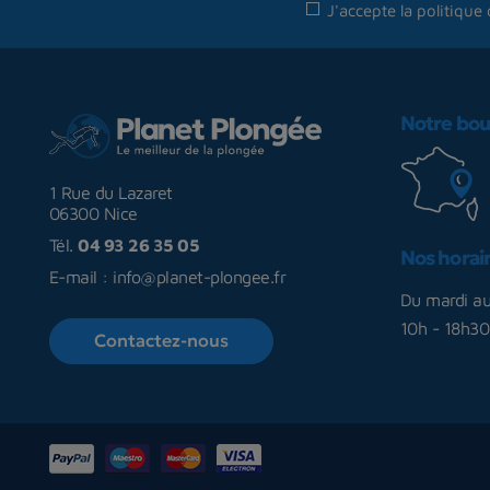
J'accepte la
politique 
Notre bou
1 Rue du Lazaret
06300 Nice
Tél.
04 93 26 35 05
Nos horai
E-mail :
info@planet-plongee.fr
Du mardi a
10h - 18h30
Contactez-nous