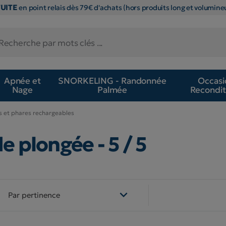
TUITE
en point relais dès 79€ d'achats (hors produits long et volumineu
Apnée et
SNORKELING - Randonnée
Occasi
Nage
Palmée
Recondit
 et phares rechargeables
de plongée
- 5 / 5

Par pertinence