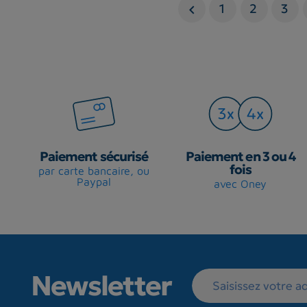
1
2
3

Paiement sécurisé
Paiement en 3 ou 4
fois
par carte bancaire, ou
Paypal
avec Oney
Newsletter