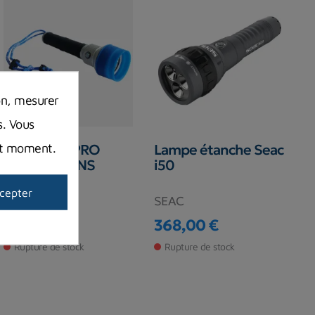
on, mesurer
s. Vous
out moment.
SEAFLARE PRO
Lampe étanche Seac
2800 LUMENS
i50
cepter
AQUALUNG
SEAC
299,00 €
368,00 €
Prix
Prix
Rupture de stock
Rupture de stock