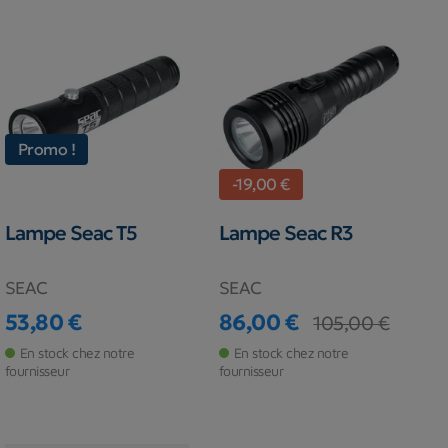
Promo !
-19,00 €
Lampe Seac T5
Lampe Seac R3
SEAC
SEAC
53,80 €
86,00 €
105,00 €
Prix
Prix
Prix de base
En stock chez notre
En stock chez notre
fournisseur
fournisseur