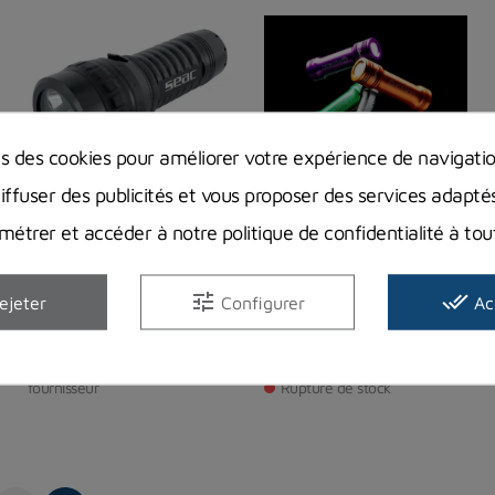
ns des cookies pour améliorer votre expérience de navigati
diffuser des publicités et vous proposer des services adapté
étrer et accéder à notre politique de confidentialité à t
Lampe Seac SZ5000
lampe Luna Mini
Noir
Apeks
SEAC
tune
done_all
ejeter
Configurer
Ac
338,00 €
Prix
329,00 €
Prix
En stock chez notre
fournisseur
Rupture de stock