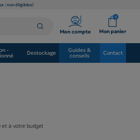
x : non éligibles)
0
Mon panier
Mon compte
on -
Guides &
Destockage
Contact
ionné
conseils
u et à votre budget