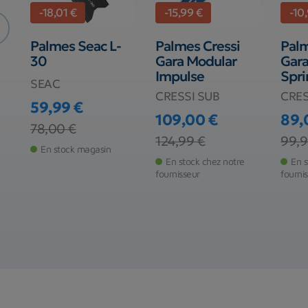
-18,01 €
-15,99 €
-10
Palmes Seac L-
Palmes Cressi
Palm
30
Gara Modular
Gara
Impulse
Spri
SEAC
CRESSI SUB
CRES
59,99 €
109,00 €
89,
Prix
Prix de base
78,00 €
Prix
Prix de base
Prix
Prix
124,99 €
99,9
En stock magasin
En stock chez notre
En s
fournisseur
fourni