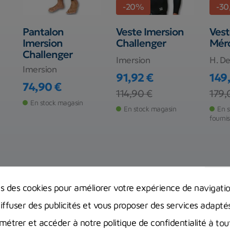
-20%
-30
Pantalon
Veste Imersion
Vest
Imersion
Challenger
Mér
Challenger
Imersion
H. De
Imersion
91,92 €
149
74,90 €
Prix
Prix de base
Prix
Prix
114,90 €
179,
Prix
En stock magasin
En stock magasin
En s
fourni
ns des cookies pour améliorer votre expérience de navigati
diffuser des publicités et vous proposer des services adapté
étrer et accéder à notre politique de confidentialité à t