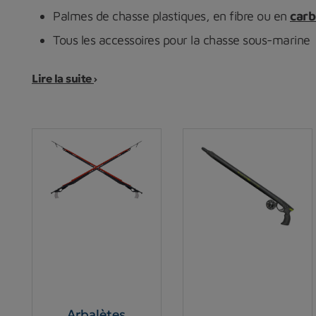
Palmes de chasse plastiques, en fibre ou en
car
Tous les accessoires pour la chasse sous-marine
Nous avons choisi pour vous les meilleures marques 
Lire la suite
C4, Teaksea...
Nous vous avons préparé plusieurs conseils pour
cho
Arbalètes