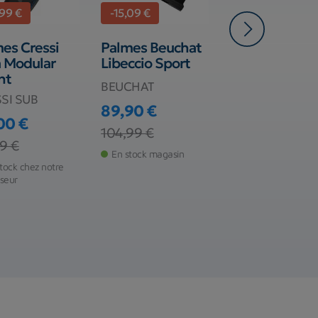
,99 €
-15,09 €
-78,00 €
es Cressi
Palmes Beuchat
Palmes carbo
 Modular
Libeccio Sport
C4 L-1090 Pe
nt
BEUCHAT
C4
SI SUB
89,90 €
519,00 €
00 €
Prix
Prix de base
Prix
Prix de base
104,99 €
597,00 €
 de base
9 €
En stock magasin
En stock chez notr
tock chez notre
fournisseur
sseur