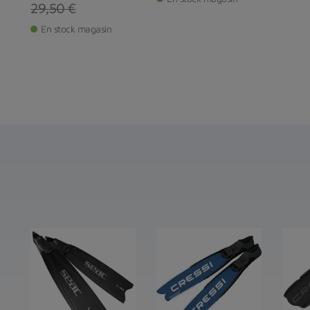
Prix
Prix de base
29,50 €
En stock magasin