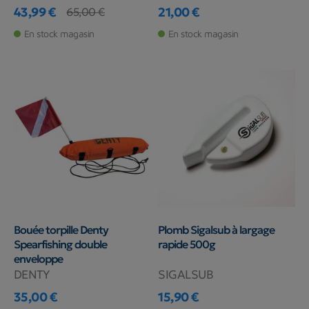
43,99 €
21,00 €
65,00 €
Prix
Prix de base
Prix
En stock magasin
En stock magasin
Bouée torpille Denty
Plomb Sigalsub à largage
Spearfishing double
rapide 500g
enveloppe
DENTY
SIGALSUB
35,00 €
15,90 €
Prix
Prix