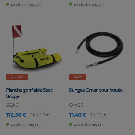
En stock magasin
En stock magasin
-36,50 €
-40%
Planche gonflable Seac
Bungee Omer pour bouée
Bridge
SEAC
OMER
112,50 €
11,40 €
149,00 €
19,00 €
Prix
Prix de base
Prix
Prix de base
En stock magasin
En stock magasin