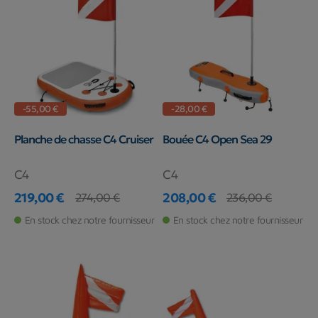
-55,00 €
-28,00 €
Planche de chasse C4 Cruiser
Bouée C4 Open Sea 29
C4
C4
219,00 €
208,00 €
274,00 €
236,00 €
Prix
Prix de base
Prix
Prix de base
En stock chez notre fournisseur
En stock chez notre fournisseur