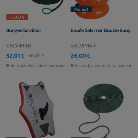
Promo !
-13,00 €
Bungee Salvimar
Bouée Salvimar Double Buoy
SALVIMAR
SALVIMAR
52,01 €
26,00 €
65,01 €
Prix
Prix de base
Prix
En stock chez notre fournisseur
En stock chez notre fournisseur