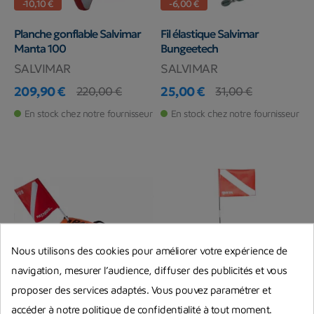
-10,10 €
-6,00 €
Planche gonflable Salvimar
Fil élastique Salvimar
Manta 100
Bungeetech
SALVIMAR
SALVIMAR
209,90 €
25,00 €
220,00 €
31,00 €
Prix
Prix de base
Prix
Prix de base
En stock chez notre fournisseur
En stock chez notre fournisseur
Nous utilisons des cookies pour améliorer votre expérience de
navigation, mesurer l’audience, diffuser des publicités et vous
-40,00 €
proposer des services adaptés. Vous pouvez paramétrer et
accéder à notre politique de confidentialité à tout moment.
Bouée double enveloppe
Bouée sac Mares Hydro