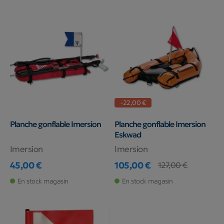
-22,00 €
Planche gonflable Imersion
Planche gonflable Imersion
Eskwad
Imersion
Imersion
45,00 €
105,00 €
127,00 €
Prix
Prix
Prix de base
En stock magasin
En stock magasin