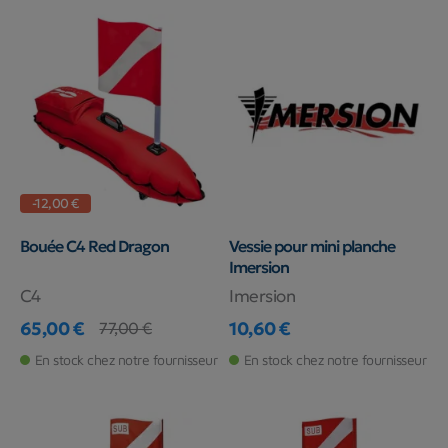
-12,00 €
Bouée C4 Red Dragon
Vessie pour mini planche
Imersion
C4
Imersion
65,00 €
10,60 €
77,00 €
Prix
Prix de base
Prix
En stock chez notre fournisseur
En stock chez notre fournisseur