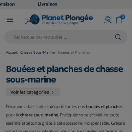
aison
Livraison
TUITE
GRATUITE
0

oint
en point
s dès
relais dès
79€
hats
d'achats
s
(hors
Accueil
Chasse Sous-Marine
Bouées et Planches
uits
produits
Bouées et planches de chasse
et
long et
mineux
volumineux
sous-marine
: non
bles)
éligibles)
Voir les catégories

Découvrez dans cette catégorie toutes nos
bouées et planches
pour la
chasse sous-marine
. Pratiquez votre activité en toute
sérénité et sécurité grâce à cet accessoire indispensable. Grâce à
votre bouée de signalisation, vous pouvez facilement avertir les