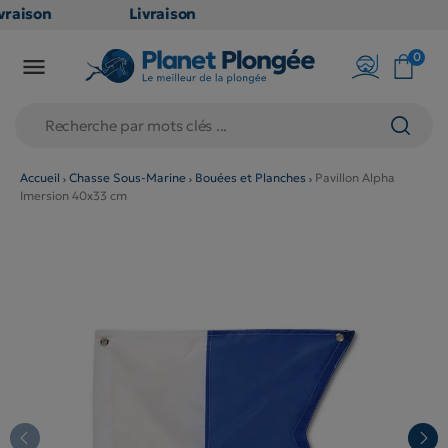
raison
Livraison
ATUITE
GRATUITE
0

point
en point
ais dès
relais dès
€
79€
chats
d'achats
rs
(hors
Accueil
Chasse Sous-Marine
Bouées et Planches
Pavillon Alpha
Imersion 40x33 cm
duits
produits
g et
long et
umineux
volumineux
on
: non
ibles)
éligibles)