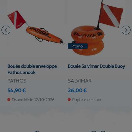
Promo !
Bouée double enveloppe
Bouée Salvimar Double Buoy
P
Pathos Snook
r
PATHOS
SALVIMAR
S
54,90 €
26,00 €
1
Prix
Prix
Pr
Disponible le 12/10/2026
Rupture de stock