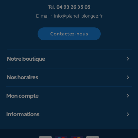
Tél.
04 93 26 35 05
E-mail :
info@planet-plongee.fr
Contactez-nous
Notre boutique

Nos horaires

Mon compte

Informations
