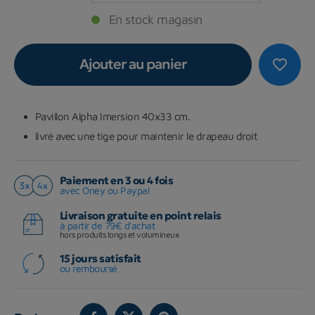
En stock magasin
Ajouter au panier
favorite_border
Pavillon Alpha Imersion 40x33 cm.
livré avec une tige pour maintenir le drapeau droit
Paiement en 3 ou 4 fois
avec Oney ou Paypal
Livraison gratuite en point relais
à partir de 79€ d'achat
hors produits longs et volumineux
15 jours satisfait
ou remboursé