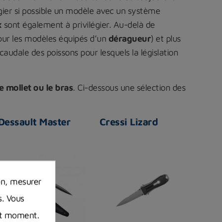
légier si possible un modèle avec un système
x
sont également à privilégier. Au-delà de
(pour les modèles équipés d’un
déragueur
) et plus
audale des poissons pour lesquels la législation
e mollet ou le bras
. Ci-dessous une sélection des
Dessault Master
Cressi Lizard
on, mesurer
s. Vous
out moment.