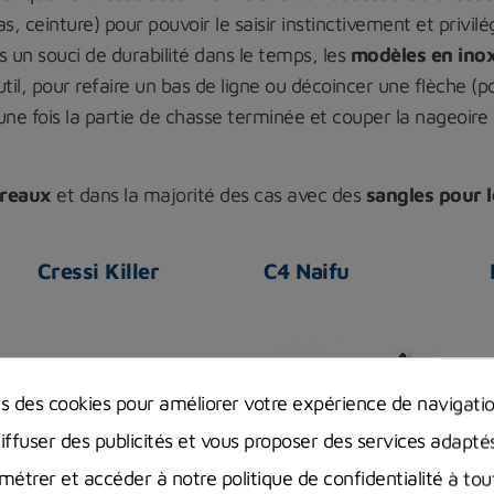
, ceinture) pour pouvoir le saisir instinctivement et privi
s un souci de durabilité dans le temps, les
modèles en ino
’outil, pour refaire un bas de ligne ou décoincer une flèche 
ne fois la partie de chasse terminée et couper la nageoire c
rreaux
et dans la majorité des cas avec des
sangles pour l
Cressi Killer
C4 Naifu
ns des cookies pour améliorer votre expérience de navigati
diffuser des publicités et vous proposer des services adapté
étrer et accéder à notre politique de confidentialité à t