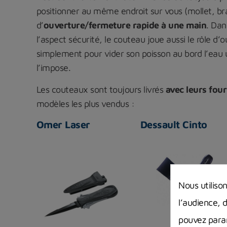
positionner au même endroit sur vous (mollet, bras
d’
ouverture/fermeture rapide à une main
. Dan
l’aspect sécurité, le couteau joue aussi le rôle d
simplement pour vider son poisson au bord l’eau u
l’impose.
Les couteaux sont toujours livrés
avec leurs fou
modèles les plus vendus :
Omer Laser
Dessault Cinto
Nous utiliso
l’audience, 
pouvez param