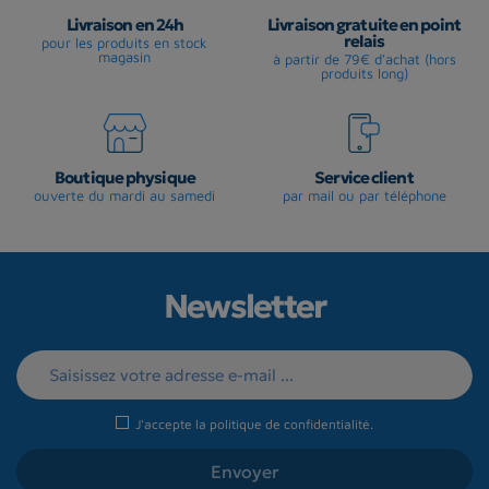
Livraison en 24h
Livraison gratuite en point
relais
pour les produits en stock
magasin
à partir de 79€ d'achat (hors
produits long)
Boutique physique
Service client
ouverte du mardi au samedi
par mail ou par téléphone
Newsletter
J'accepte la
politique de confidentialité
.