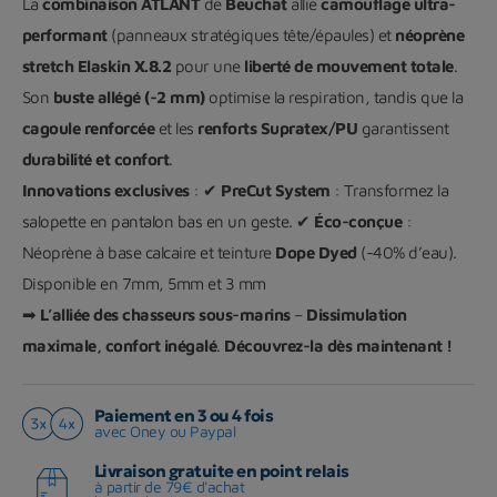
La
combinaison ATLANT
de
Beuchat
allie
camouflage ultra-
performant
(panneaux stratégiques tête/épaules) et
néoprène
stretch Elaskin X.8.2
pour une
liberté de mouvement totale
.
Son
buste allégé (-2 mm)
optimise la respiration, tandis que la
cagoule renforcée
et les
renforts Supratex/PU
garantissent
durabilité et confort
.
Innovations exclusives
: ✔
PreCut System
: Transformez la
salopette en pantalon bas en un geste. ✔
Éco-conçue
:
Néoprène à base calcaire et teinture
Dope Dyed
(-40% d’eau).
Disponible en 7mm, 5mm et 3 mm
➡
L’alliée des chasseurs sous-marins
–
Dissimulation
maximale, confort inégalé
.
Découvrez-la dès maintenant !
Paiement en 3 ou 4 fois
avec Oney ou Paypal
Livraison gratuite en point relais
à partir de 79€ d'achat