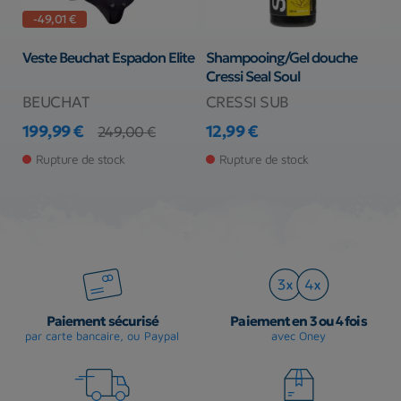
-49,01 €
la
Veste Beuchat Espadon Elite
Shampooing/Gel douche
C
Cressi Seal Soul
G
BEUCHAT
CRESSI SUB
S
199,99 €
12,99 €
2
249,00 €
Prix
Prix de base
Prix
Pr
Pr
Rupture de stock
Rupture de stock
Paiement sécurisé
Paiement en 3 ou 4 fois
par carte bancaire, ou Paypal
avec Oney