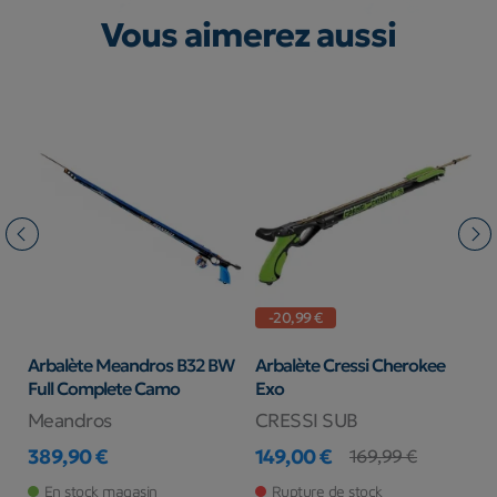
Vous aimerez aussi
-20,99 €
Arbalète Meandros B32 BW
Arbalète Cressi Cherokee
A
Full Complete Camo
Exo
Meandros
CRESSI SUB
P
389,90 €
149,00 €
9
169,99 €
Prix
Prix
Prix de base
Pr
En stock magasin
Rupture de stock