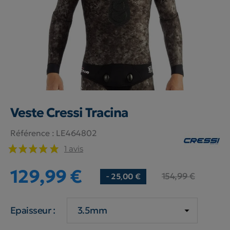
Veste Cressi Tracina
Référence :
LE464802
1 avis
129,99 €
154,99 €
- 25,00 €
Epaisseur :