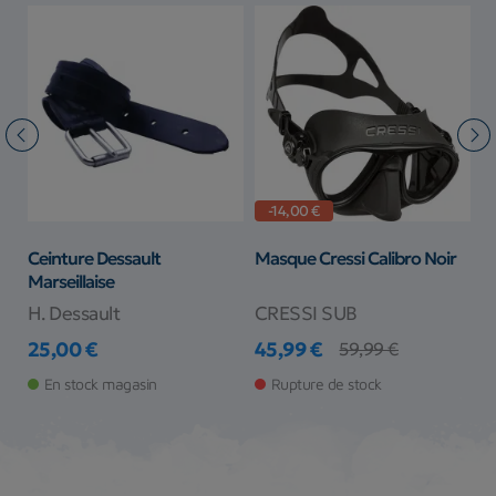
-14,00 €
Ceinture Dessault
Masque Cressi Calibro Noir
T
Marseillaise
H. Dessault
CRESSI SUB
C
25,00 €
45,99 €
1
59,99 €
Prix
Prix
Prix de base
Pr
Pr
En stock magasin
Rupture de stock