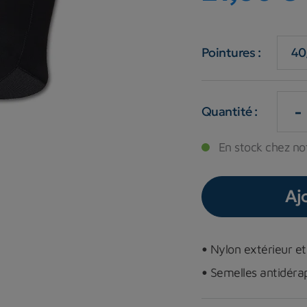
Pointures :
-
Quantité :
En stock chez not
Aj
•
Nylon extérieur et 
•
Semelles antidéra