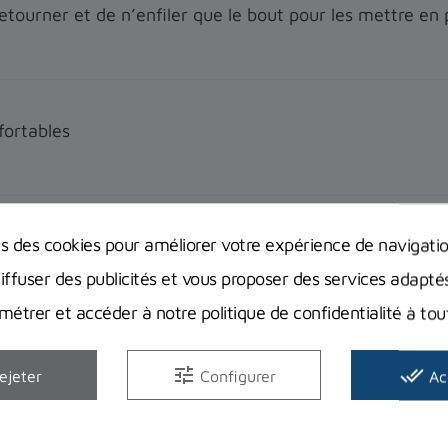
s retourner et de n’enfiler que le bout pour les mettre en 
fortables
ns des cookies pour améliorer votre expérience de navigati
t qualité prix
diffuser des publicités et vous proposer des services adapté
étrer et accéder à notre politique de confidentialité à t
tune
done_all
ejeter
Configurer
Ac