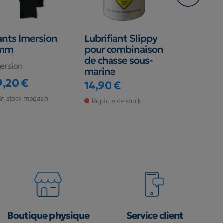
nts Imersion
Lubrifiant Slippy
Gants Pat
mm
pour combinaison
Team Sup
de chasse sous-
Smooth Sk
ersion
marine
3mm
9,20 €
14,90 €
PATHOS
ix
Prix
En stock magasin
Rupture de stock
38,70 €
Prix
Rupture de s
Boutique physique
Service client