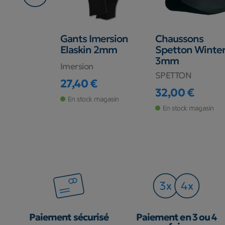
e
Gants Imersion
Chaussons
ne C4
Elaskin 2mm
Spetton Winte
3mm
Imersion
SPETTON
€
27,40 €
15,00 €
base
Prix
32,00 €
Prix
de stock
En stock magasin
En stock magasin
Paiement sécurisé
Paiement en 3 ou 4