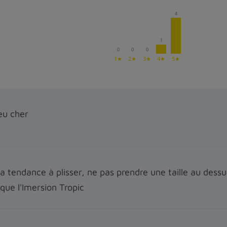
4
1
0
0
0
1★
2★
3★
4★
5★
eu cher
 a tendance à plisser, ne pas prendre une taille au des
 que l'Imersion Tropic