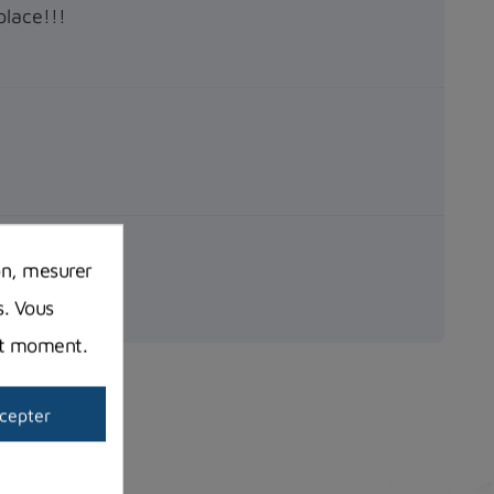
place!!!
on, mesurer
s. Vous
out moment.
cepter