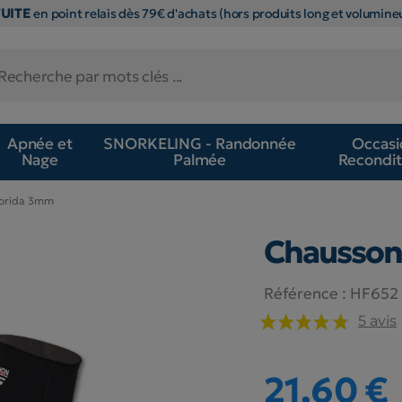
TUITE
en point relais dès 79€ d'achats (hors produits long et volumineu
Apnée et
SNORKELING - Randonnée
Occasi
Nage
Palmée
Recondit
lorida 3mm
Chausson
Référence :
HF652
5 avis
21,60 €