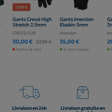
-7,99 €
Gants Cressi High
Gants Imersion
Ga
r
Stretch 2.5mm
Elaskin 5mm
3
CRESSI SUB
Imersion
Im
30,00 €
35,00 €
2
37,99 €
Prix
Prix de base
Prix
Pr
Rupture de stock
En stock magasin
Livraison en 24h
Livraison gratuite en