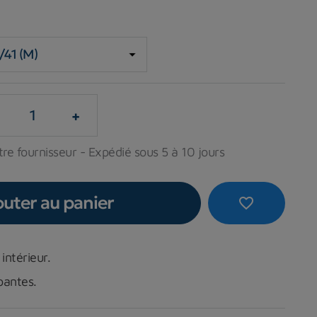
+
re fournisseur - Expédié sous 5 à 10 jours
outer au panier
favorite_border
intérieur.
pantes.