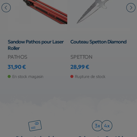
4F
Sandow Pathos pour Laser
Couteau Spetton Diamond
C
Roller
PATHOS
SPETTON
C
31,90 €
28,99 €
2
Prix
Prix
Pr
En stock magasin
Rupture de stock