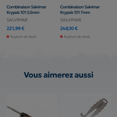
Combinaison Salvimar
Combinaison Salvimar
C
Krypsis 101 5.5mm
Krypsis 101 7mm
K
SALVIMAR
SALVIMAR
S
221,99 €
248,10 €
1
Prix
Prix
Pr
Rupture de stock
Rupture de stock
Vous aimerez aussi