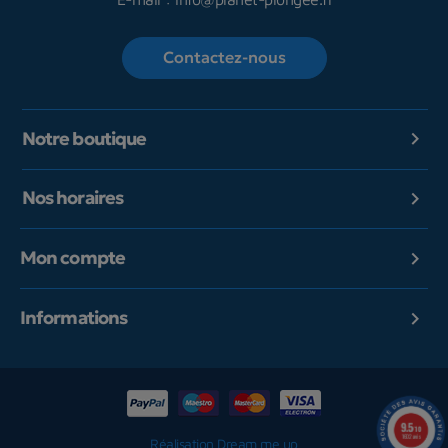
Contactez-nous
Notre boutique

Nos horaires

Mon compte

Informations

9.5
/10
1602 avis
Réalisation Dream me up