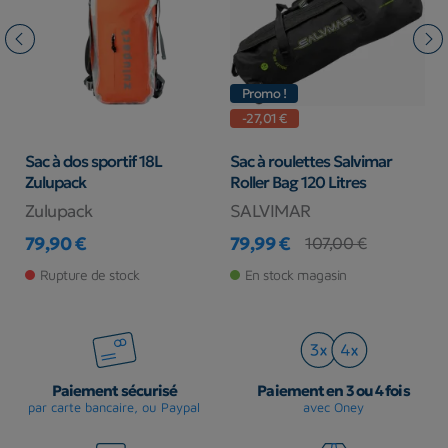
Promo !
-27,01 €
i
Sac à dos sportif 18L
Sac à roulettes Salvimar
S
Zulupack
Roller Bag 120 Litres
Zulupack
SALVIMAR
M
79,90 €
79,99 €
8
107,00 €
Prix
Prix
Prix de base
Pr
Pr
Rupture de stock
En stock magasin
Paiement sécurisé
Paiement en 3 ou 4 fois
par carte bancaire, ou Paypal
avec Oney