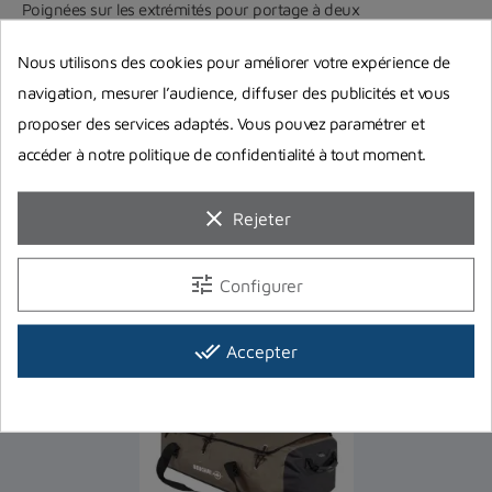
Poignées sur les extrémités pour portage à deux
Permet de loger des palmes de plongée à voilures longues
Nous utilisons des cookies pour améliorer votre expérience de
navigation, mesurer l’audience, diffuser des publicités et vous
•
Look :
proposer des services adaptés. Vous pouvez paramétrer et
Toile mat
accéder à notre politique de confidentialité à tout moment.
clear
Rejeter
Accessoires
tune
Configurer
done_all
Accepter