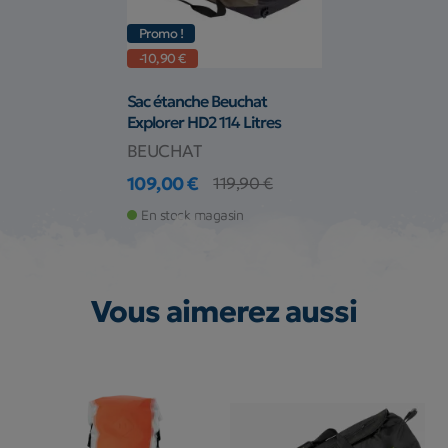
Promo !
-10,90 €
Sac étanche Beuchat
Explorer HD2 114 Litres
BEUCHAT
109,00 €
119,90 €
Prix
Prix de base
En stock magasin
Vous aimerez aussi