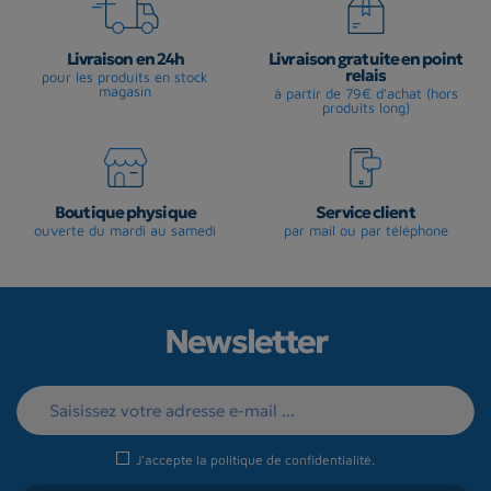
Livraison en 24h
Livraison gratuite en point
relais
pour les produits en stock
magasin
à partir de 79€ d'achat (hors
produits long)
Boutique physique
Service client
ouverte du mardi au samedi
par mail ou par téléphone
Newsletter
J'accepte la
politique de confidentialité
.