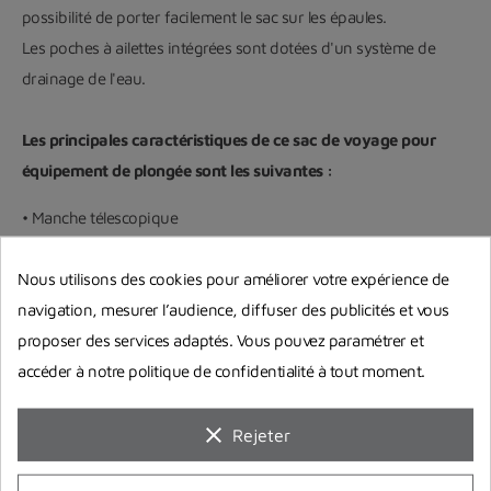
possibilité de porter facilement le sac sur les épaules.
Les poches à ailettes intégrées sont dotées d'un système de
drainage de l'eau.
Les principales caractéristiques de ce sac de voyage pour
équipement de plongée sont les suivantes :
• Manche télescopique
• Grandes roues robustes
Nous utilisons des cookies pour améliorer votre expérience de
• Poche externe pour les ailerons avec système de drainage
navigation, mesurer l’audience, diffuser des publicités et vous
• Sangles de compression externes réglables
proposer des services adaptés. Vous pouvez paramétrer et
• Boucles bicolores ultra légères
accéder à notre politique de confidentialité à tout moment.
• Poignée avec filet d'air
• Bretelles rembourrées
clear
• Poches frontales intégrées avec fermetures à glissière
Rejeter
• Poignées latérales