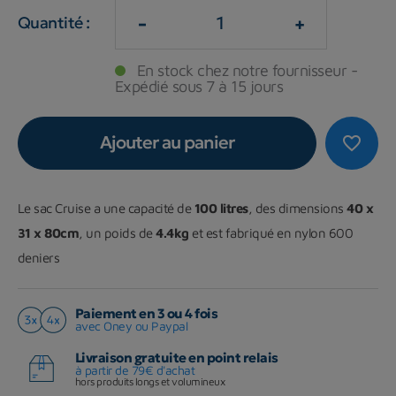
-
+
Quantité :
En stock chez notre fournisseur -
Expédié sous 7 à 15 jours
Ajouter au panier
favorite_border
Le sac Cruise a une capacité de
100 litres
, des dimensions
40 x
31 x 80cm
, un poids de
4.4kg
et est fabriqué en nylon 600
deniers
Paiement en 3 ou 4 fois
avec Oney ou Paypal
Livraison gratuite en point relais
à partir de 79€ d'achat
hors produits longs et volumineux