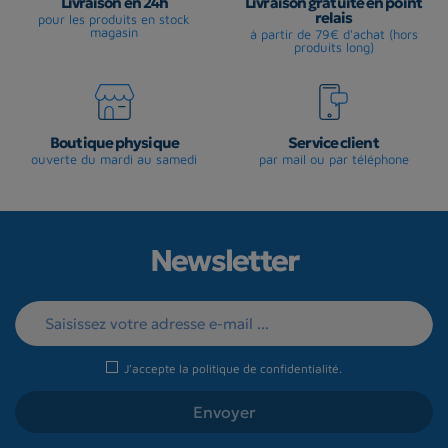
Livraison en 24h
Livraison gratuite en point
relais
pour les produits en stock
magasin
à partir de 79€ d'achat (hors
produits long)
Boutique physique
Service client
ouverte du mardi au samedi
par mail ou par téléphone
Newsletter
J'accepte la
politique de confidentialité
.