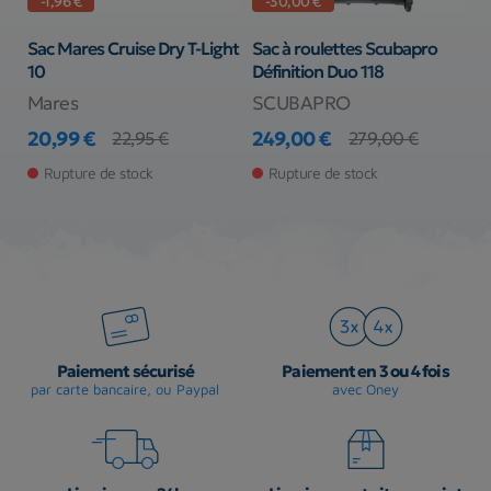
-1,96 €
-30,00 €
ue
Sac Mares Cruise Dry T-Light
Sac à roulettes Scubapro
S
10
Définition Duo 118
Mares
SCUBAPRO
S
20,99 €
249,00 €
4
22,95 €
279,00 €
Prix
Prix de base
Prix
Prix de base
Pr
Rupture de stock
Rupture de stock
Paiement sécurisé
Paiement en 3 ou 4 fois
par carte bancaire, ou Paypal
avec Oney