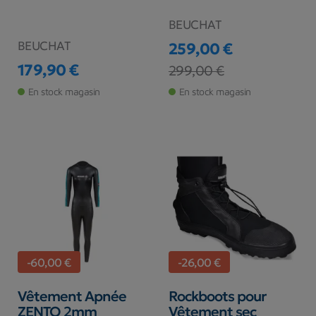
BEUCHAT
BEUCHAT
259,00 €
179,90 €
Prix
Prix de base
299,00 €
Prix
En stock magasin
En stock magasin
-60,00 €
-26,00 €
Vêtement Apnée
Rockboots pour
ZENTO 2mm
Vêtement sec