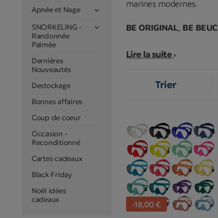
marines modernes.
Apnée et Nage

SNORKELING -
BE ORIGINAL, BE BEU

Randonnée
Palmée
Il est aussi et surtout u
Lire la suite
Dernières
développement de Beucha
Nouveautés
Trier
Destockage
Georges Beuchat a en par
Bonnes affaires
joué un rôle clef dans l’
Coup de coeur
les matériaux et les tech
Occasion -
Reconditionné
Quelques années plus ta
Cartes cadeaux
compensation, puis la pr
Black Friday
vendus aujourd’hui part
Noël idées
cadeaux
-18,00 €
L’INNOVATION DANS L