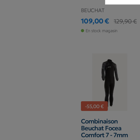
BEUCHAT
109,00 €
129,90 €
Prix
Prix de base
En stock magasin
-55,00 €
Combinaison
Beuchat Focea
Comfort 7 - 7mm