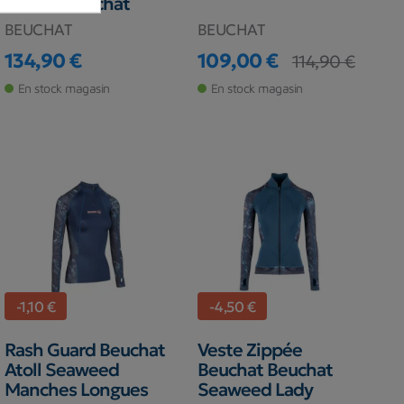
ressort Beuchat
BEUCHAT
BEUCHAT
134,90 €
109,00 €
114,90 €
Prix
Prix
Prix de base
En stock magasin
En stock magasin
-1,10 €
-4,50 €
Rash Guard Beuchat
Veste Zippée
Atoll Seaweed
Beuchat Beuchat
Manches Longues
Seaweed Lady