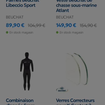
Palmes Beuchat
Veste Beuchat de
Libeccio Sport
chasse sous-marine
Atlant
BEUCHAT
BEUCHAT
89,90 €
149,90 €
104,99 €
154,90 €
Prix
Prix de base
Prix
Prix de base
En stock magasin
En stock magasin
Combinaison
Verres Correcteurs