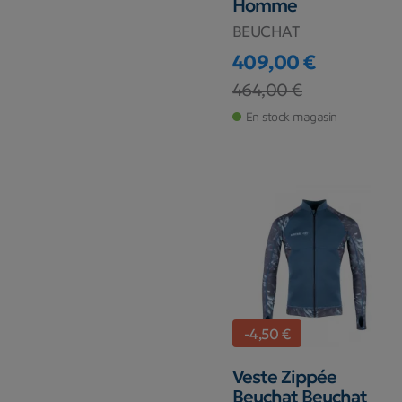
Homme
BEUCHAT
409,00 €
Prix
Prix de base
464,00 €
En stock magasin
-4,50 €
Veste Zippée
Beuchat Beuchat