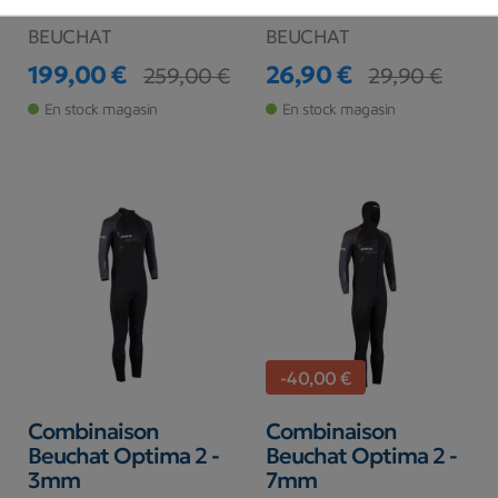
Beuchat Homme
BEUCHAT
BEUCHAT
199,00 €
26,90 €
259,00 €
29,90 €
Prix
Prix de base
Prix
Prix de base
En stock magasin
En stock magasin
-40,00 €
Combinaison
Combinaison
Beuchat Optima 2 -
Beuchat Optima 2 -
3mm
7mm