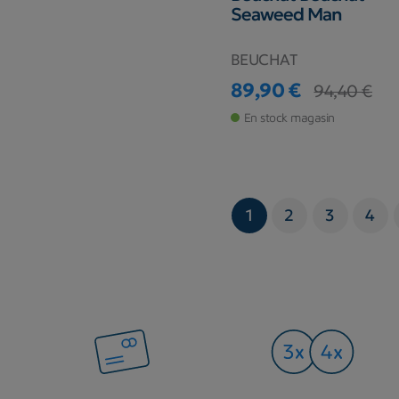
Seaweed Man
BEUCHAT
89,90 €
94,40 €
Prix
Prix de base
En stock magasin
1
2
3
4