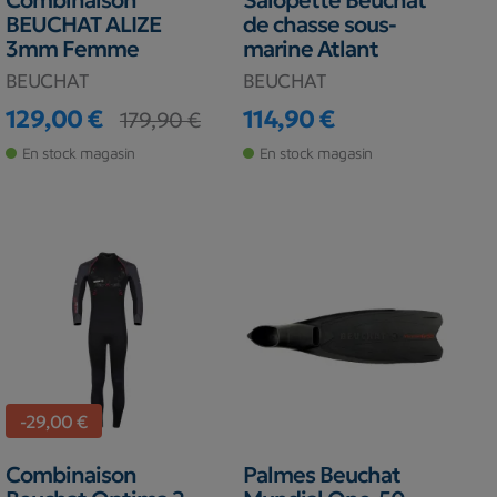
Combinaison
Salopette Beuchat
BEUCHAT ALIZE
de chasse sous-
3mm Femme
marine Atlant
BEUCHAT
BEUCHAT
129,00 €
114,90 €
179,90 €
Prix
Prix de base
Prix
En stock magasin
En stock magasin
-29,00 €
Combinaison
Palmes Beuchat