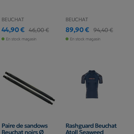
BEUCHAT
BEUCHAT
44,90 €
89,90 €
46,00 €
94,40 €
Prix
Prix de base
Prix
Prix de base
En stock magasin
En stock magasin
Paire de sandows
Rashguard Beuchat
Beuchat noirs Ø
Atoll Seaweed