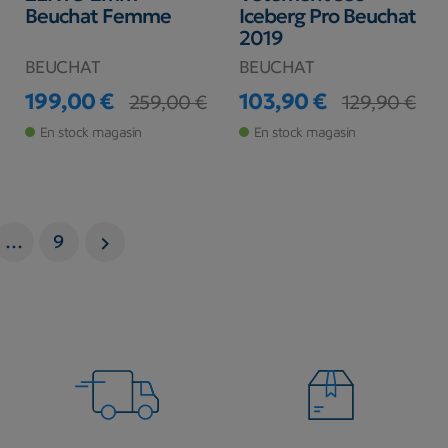
Beuchat Femme
Iceberg Pro Beuchat
2019
BEUCHAT
BEUCHAT
199,00 €
103,90 €
259,00 €
129,90 €
Prix
Prix de base
Prix
Prix de base
En stock magasin
En stock magasin
…
9
