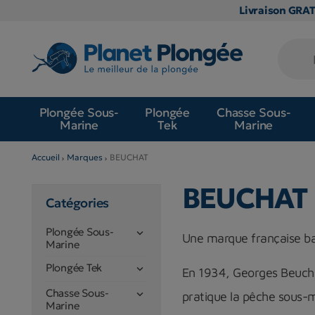
Livraison GRA
Plongée Sous-
Plongée
Chasse Sous-
Marine
Tek
Marine
Accueil
Marques
BEUCHAT
BEUCHAT
Catégories
Plongée Sous-

Une marque française bas
Marine
Plongée Tek

En 1934, Georges Beucha
Chasse Sous-

pratique la pêche sous-m
Marine