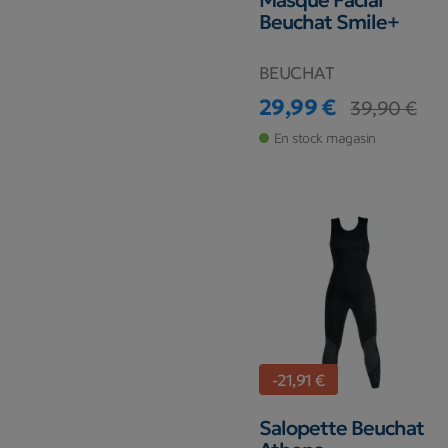
Masque Facial
Beuchat Smile+
BEUCHAT
29,99 €
39,90 €
Prix
Prix de base
En stock magasin
-21,91 €
Salopette Beuchat