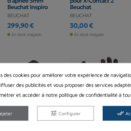
d'apnée 5mm
pour X-Contact 2
Beuchat Inspiro
Beuchat
BEUCHAT
BEUCHAT
299,90 €
30,00 €
Prix
Prix
En stock magasin
En stock magasin
ns des cookies pour améliorer votre expérience de navigati
diffuser des publicités et vous proposer des services adapté
étrer et accéder à notre politique de confidentialité à t
-60,00 €
-3,00 €
tune
done_all
ejeter
Configurer
Ac
Vêtement Apnée
Gants de chasse
ZENTO 2mm
Beuchat Sport