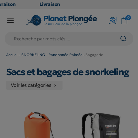
aison
Livraison
TUITE
GRATUITE
0

oint
en point
s dès
relais dès
79€
hats
d'achats
s
(hors
Accueil
SNORKELING - Randonnée Palmée
Bagagerie
uits
produits
Sacs et bagages de snorkeling
 et
long et
mineux
volumineux
Voir les catégories
n
: non

bles)
éligibles)