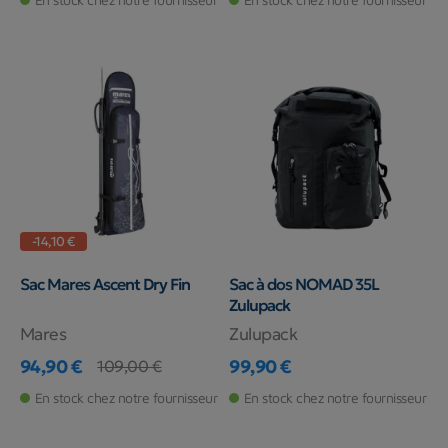
-14,10 €
Sac Mares Ascent Dry Fin
Sac à dos NOMAD 35L
Zulupack
Mares
Zulupack
94,90 €
99,90 €
109,00 €
Prix
Prix de base
Prix
En stock chez notre fournisseur
En stock chez notre fournisseur