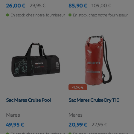
26,00 €
85,90 €
29,95 €
109,00 €
Prix
Prix de base
Prix
Prix de base
En stock chez notre fournisseur
En stock chez notre fournisseur
-1,96 €
Sac Mares Cruise Pool
Sac Mares Cruise Dry T10
Mares
Mares
49,95 €
20,99 €
22,95 €
Prix
Prix
Prix de base
En stock chez notre fournisseur
En stock chez notre fournisseur