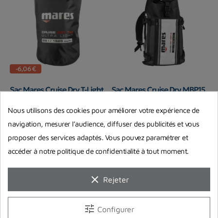
-6,06 €
Sac Mares Cruise Dry T-Light
Sac Mares Cruise Dry MBP15
25
Nous utilisons des cookies pour améliorer votre expérience de
Mares
Mares
navigation, mesurer l’audience, diffuser des publicités et vous
22,89 €
136,00 €
28,95 €
Prix
Prix de base
Prix
proposer des services adaptés. Vous pouvez paramétrer et
En stock chez notre fournisseur
En stock chez notre fournisseur
accéder à notre politique de confidentialité à tout moment.
clear
Rejeter
tune
Configurer