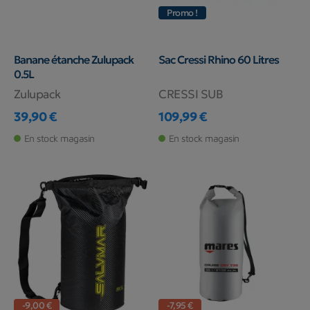
Promo !
Banane étanche Zulupack
Sac Cressi Rhino 60 Litres
0.5L
Zulupack
CRESSI SUB
39,90 €
109,99 €
Prix
Prix
En stock magasin
En stock magasin
-9,00 €
-7,95 €