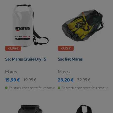
-3,96 €
-3,75 €
Sac Mares Cruise Dry T5
Sac filet Mares
Mares
Mares
15,99 €
29,20 €
19,95 €
32,95 €
Prix
Prix de base
Prix
Prix de base
En stock chez notre fournisseur
En stock chez notre fournisseur