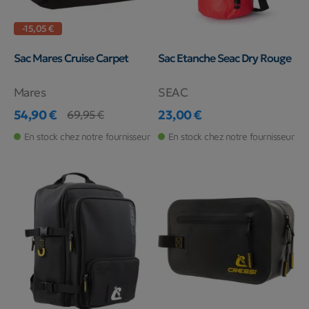
-15,05 €
Sac Mares Cruise Carpet
Sac Etanche Seac Dry Rouge
Mares
SEAC
54,90 €
23,00 €
69,95 €
Prix
Prix de base
Prix
En stock chez notre fournisseur
En stock chez notre fournisseur