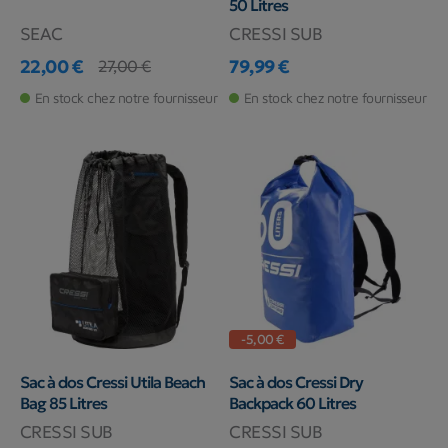
50 Litres
SEAC
CRESSI SUB
22,00 €
79,99 €
27,00 €
Prix
Prix de base
Prix
En stock chez notre fournisseur
En stock chez notre fournisseur
-5,00 €
Sac à dos Cressi Utila Beach
Sac à dos Cressi Dry
Bag 85 Litres
Backpack 60 Litres
CRESSI SUB
CRESSI SUB