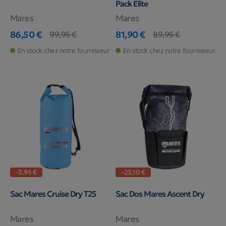
Pack Elite
Mares
Mares
86,50 €
81,90 €
99,95 €
89,95 €
Prix
Prix de base
Prix
Prix de base
En stock chez notre fournisseur
En stock chez notre fournisseur
-3,95 €
-23,10 €
Sac Mares Cruise Dry T25
Sac Dos Mares Ascent Dry
Mares
Mares