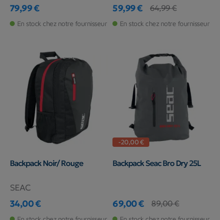
79,99 €
59,99 €
64,99 €
Prix
Prix
Prix de base
En stock chez notre fournisseur
En stock chez notre fournisseur
-20,00 €
Backpack Noir/ Rouge
Backpack Seac Bro Dry 25L
SEAC
34,00 €
69,00 €
89,00 €
Prix
Prix
Prix de base
En stock chez notre fournisseur
En stock chez notre fournisseur