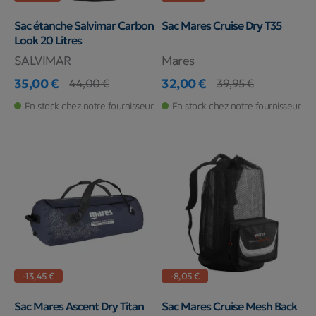
Sac étanche Salvimar Carbon
Sac Mares Cruise Dry T35
Look 20 Litres
SALVIMAR
Mares
35,00 €
32,00 €
44,00 €
39,95 €
Prix
Prix de base
Prix
Prix de base
En stock chez notre fournisseur
En stock chez notre fournisseur
-13,45 €
-8,05 €
Sac Mares Ascent Dry Titan
Sac Mares Cruise Mesh Back