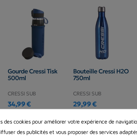
Gourde Cressi Tisk
Bouteille Cressi H2O
500ml
750ml
CRESSI SUB
CRESSI SUB
34,99 €
29,99 €
Prix
Prix
Rupture de stock
Rupture de stock
ns des cookies pour améliorer votre expérience de navigati
diffuser des publicités et vous proposer des services adapté