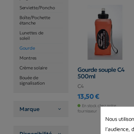
Serviette/Poncho
Boîte/Pochette
étanche
Lunettes de
soleil
Gourde
Montres
Crème solaire
Gourde souple C4
500ml
Bouée de
signalisation
C4
13,50 €
Prix
En stock chez notre
Marque

fournisseur
Nous utiliso
l’audience, 
Disponibilité
