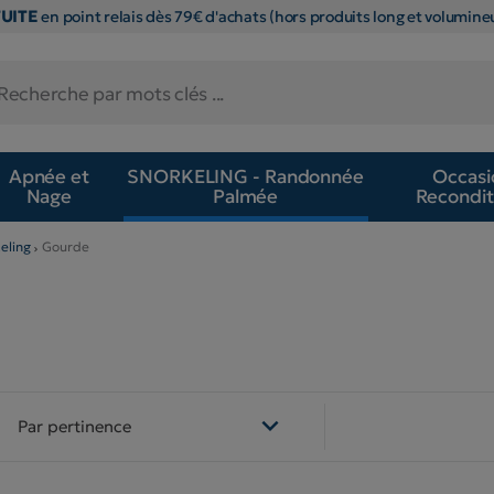
TUITE
en point relais dès 79€ d'achats (hors produits long et volumineu
Apnée et
SNORKELING - Randonnée
Occasi
Nage
Palmée
Recondit
eling
Gourde

Par pertinence