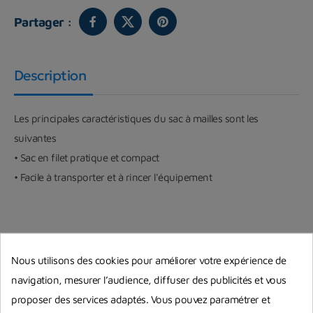
Partager :
Description
Les principales caractéristiques du sac à mailles sont les
suivantes
• Sac en filet pratique et compact
• Facile à transporter et à rincer l'équipement
Nous utilisons des cookies pour améliorer votre expérience de
navigation, mesurer l’audience, diffuser des publicités et vous
proposer des services adaptés. Vous pouvez paramétrer et
Vous aimerez aussi