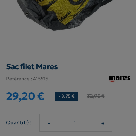
Sac filet Mares
Référence :
415515
29,20 €
32,95 €
- 3,75 €
-
+
Quantité :