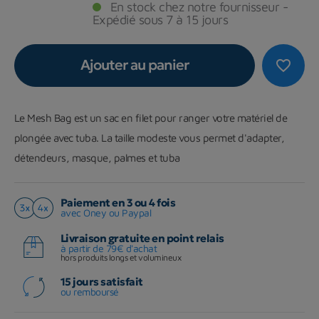
En stock chez notre fournisseur -
Expédié sous 7 à 15 jours
Ajouter au panier
favorite_border
Le Mesh Bag est un sac en filet pour ranger votre matériel de
plongée avec tuba. La taille modeste vous permet d'adapter,
détendeurs, masque, palmes et tuba
Paiement en 3 ou 4 fois
avec Oney ou Paypal
Livraison gratuite en point relais
à partir de 79€ d'achat
hors produits longs et volumineux
15 jours satisfait
ou remboursé