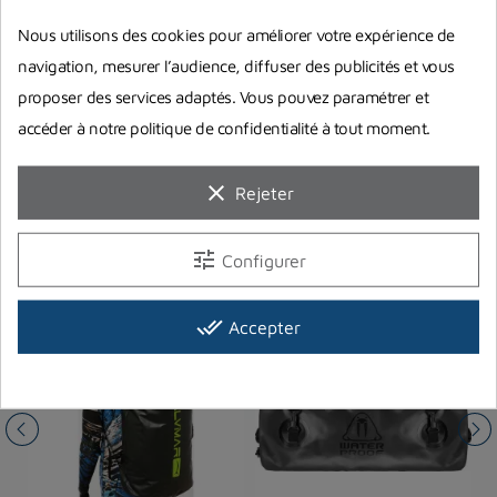
• Système de fermeture à déclenchement rapide
Nous utilisons des cookies pour améliorer votre expérience de
• Bâche robuste de 500 d
navigation, mesurer l’audience, diffuser des publicités et vous
proposer des services adaptés. Vous pouvez paramétrer et
accéder à notre politique de confidentialité à tout moment.
clear
Rejeter
Vous aimerez aussi
tune
Configurer
done_all
Accepter