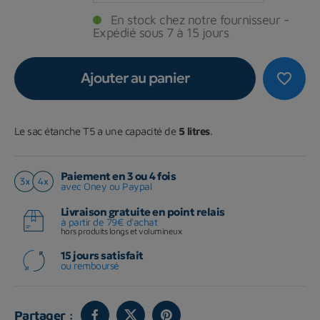
En stock chez notre fournisseur -
Expédié sous 7 à 15 jours
Ajouter au panier
favorite_border
Le sac étanche T5 a une capacité de
5 litres
.
Paiement en 3 ou 4 fois
avec Oney ou Paypal
Livraison gratuite en point relais
à partir de 79€ d'achat
hors produits longs et volumineux
15 jours satisfait
ou remboursé
Partager :