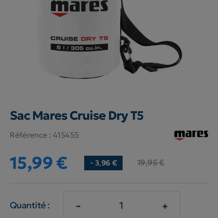
Sac Mares Cruise Dry T5
Référence :
415455
15,99 €
19,95 €
- 3,96 €
-
+
Quantité :