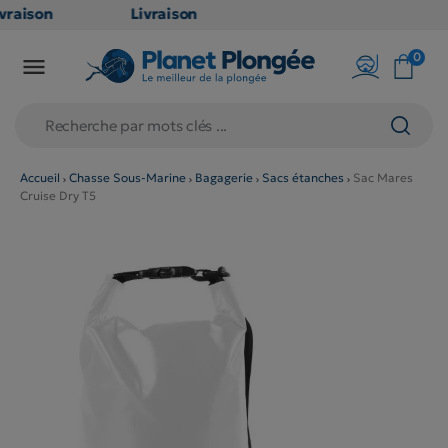
vraison
Livraison
ATUITE
GRATUITE
0

 point
en point
ais dès
relais dès
€
79€
achats
d'achats
ors
(hors
Accueil
Chasse Sous-Marine
Bagagerie
Sacs étanches
Sac Mares
Cruise Dry T5
oduits
produits
g et
long et
lumineux
volumineux
on
: non
gibles)
éligibles)