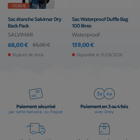
-17,00 €
zy
Sac étanche Salvimar Dry
Sac Waterproof Duffle Bag
S
Back Pack
100 litres
B
SALVIMAR
Waterproof
S
68,00 €
139,00 €
6
85,00 €
Prix
Prix de base
Prix
Pr
Pr
Rupture de stock
Disponible le 31/08/2026
Paiement sécurisé
Paiement en 3 ou 4 fois
par carte bancaire, ou Paypal
avec Oney