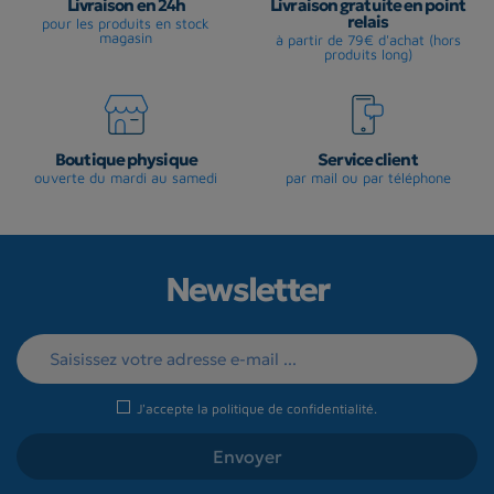
Livraison en 24h
Livraison gratuite en point
relais
pour les produits en stock
magasin
à partir de 79€ d'achat (hors
produits long)
Boutique physique
Service client
ouverte du mardi au samedi
par mail ou par téléphone
Newsletter
J'accepte la
politique de confidentialité
.