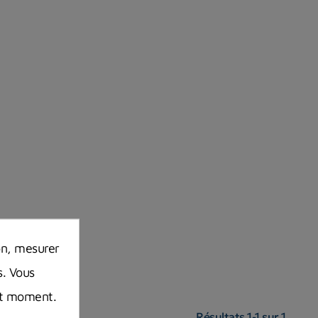
on, mesurer
s. Vous
out moment.
Résultats 1-1 sur 1