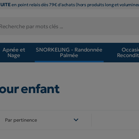
TUITE
en point relais dès 79€ d'achats (hors produits long et volumineu
Apnée et
SNORKELING - Randonnée
Occasi
Nage
Palmée
Recondit
our enfant

Par pertinence