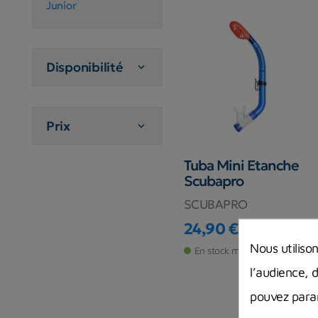
Junior
Disponibilité

Prix

Tuba Mini Etanche
Scubapro
SCUBAPRO
24,90 €
Prix
Nous utiliso
En stock magasin
l’audience, 
pouvez param