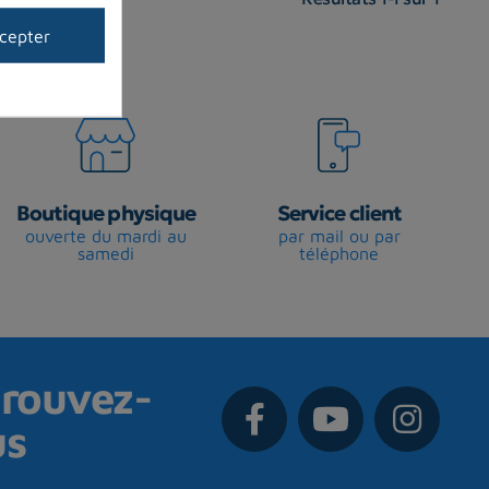
cepter
Boutique physique
Service client
ouverte du mardi au
par mail ou par
samedi
téléphone
rouvez-
us