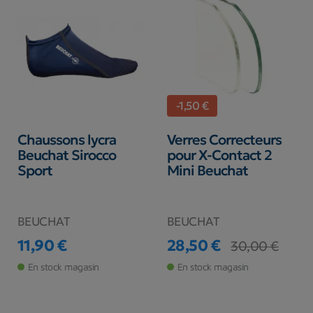
-1,50 €
Chaussons lycra
Verres Correcteurs
Beuchat Sirocco
pour X-Contact 2
Sport
Mini Beuchat
BEUCHAT
BEUCHAT
11,90 €
28,50 €
30,00 €
Prix
Prix
Prix de base
En stock magasin
En stock magasin