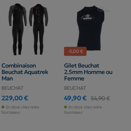
-5,00 €
Combinaison
Gilet Beuchat
Beuchat Aquatrek
2.5mm Homme ou
Man
Femme
BEUCHAT
BEUCHAT
229,00 €
49,90 €
54,90 €
Prix
Prix
Prix de base
En stock chez notre
En stock chez notre
fournisseur
fournisseur