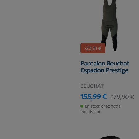
-23,91 €
Pantalon Beuchat
Espadon Prestige
BEUCHAT
155,99 €
179,90 €
Prix
Prix de base
En stock chez notre
fournisseur