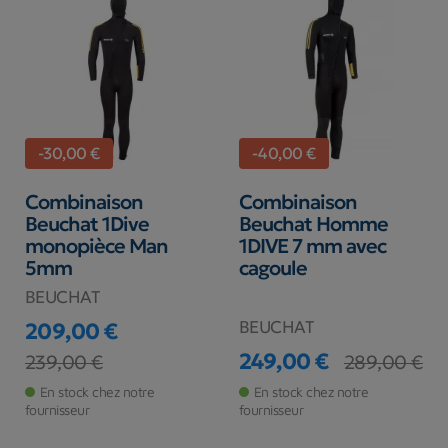
-30,00 €
-40,00 €
Combinaison
Combinaison
Beuchat 1Dive
Beuchat Homme
monopièce Man
1DIVE 7 mm avec
5mm
cagoule
BEUCHAT
BEUCHAT
209,00 €
249,00 €
Prix
Prix de base
239,00 €
289,00 €
Prix
Prix de base
En stock chez notre
En stock chez notre
fournisseur
fournisseur