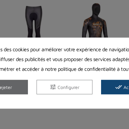
ns des cookies pour améliorer votre expérience de navigati
-37,91 €
-49,01 €
diffuser des publicités et vous proposer des services adapté
Pantalon Beuchat
Veste Beuchat
étrer et accéder à notre politique de confidentialité à t
Espadon Elite
Espadon Elite
BEUCHAT
BEUCHAT
tune
done_all
ejeter
Configurer
Ac
151,99 €
199,99 €
189,90 €
249,00 €
Prix
Prix de base
Prix
Prix de base
En stock chez notre
En stock chez notre
fournisseur
fournisseur