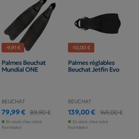
-9,91 €
-10,00 €
Palmes Beuchat
Palmes réglables
Mundial ONE
Beuchat Jetfin Evo
BEUCHAT
BEUCHAT
79,99 €
139,00 €
89,90 €
149,00 €
Prix
Prix de base
Prix
Prix de base
En stock chez notre
En stock chez notre
fournisseur
fournisseur