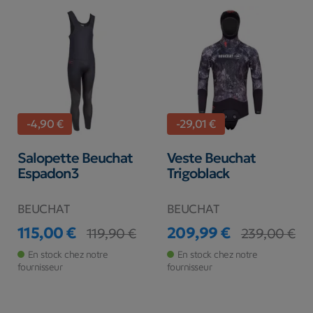
-4,90 €
-29,01 €
Salopette Beuchat
Veste Beuchat
Espadon3
Trigoblack
BEUCHAT
BEUCHAT
115,00 €
209,99 €
119,90 €
239,00 €
Prix
Prix de base
Prix
Prix de base
En stock chez notre
En stock chez notre
fournisseur
fournisseur