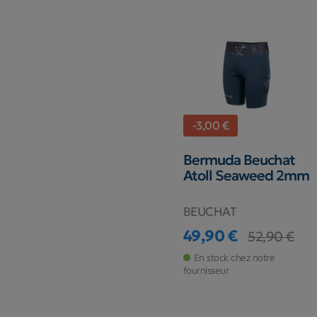
-3,00 €
Bermuda Beuchat
Atoll Seaweed 2mm
BEUCHAT
49,90 €
52,90 €
Prix
Prix de base
En stock chez notre
fournisseur