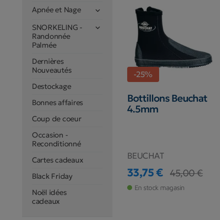
Apnée et Nage

SNORKELING -

Randonnée
Palmée
Dernières
Nouveautés
-25%
Destockage
Bottillons Beuchat
Bonnes affaires
4.5mm
Coup de coeur
Occasion -
Reconditionné
BEUCHAT
Cartes cadeaux
33,75 €
45,00 €
Black Friday
Prix
Prix de base
En stock magasin
Noël idées
cadeaux