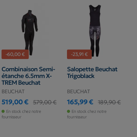
-60,00 €
-23,91 €
Combinaison Semi-
Salopette Beuchat
étanche 6.5mm X-
Trigoblack
TREM Beuchat
BEUCHAT
BEUCHAT
519,00 €
165,99 €
579,00 €
189,90 €
Prix
Prix de base
Prix
Prix de base
En stock chez notre
En stock chez notre
fournisseur
fournisseur