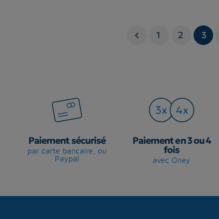
1
2
3

Paiement sécurisé
Paiement en 3 ou 4
fois
par carte bancaire, ou
Paypal
avec Oney