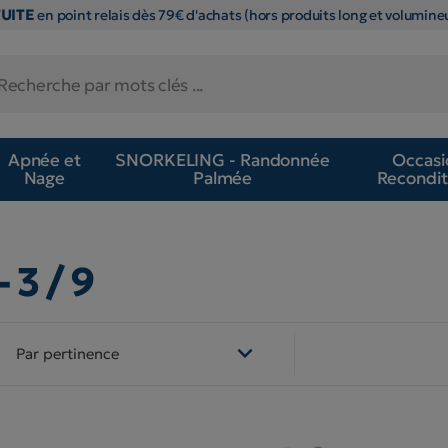
TUITE
en point relais dès 79€ d'achats (hors produits long et volumineu
Apnée et
SNORKELING - Randonnée
Occasi
Nage
Palmée
Recondit
- 3 / 9

Par pertinence