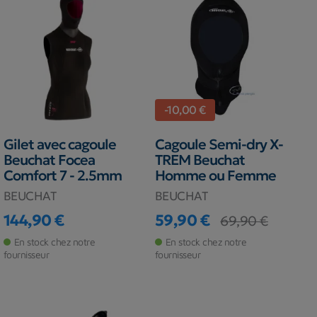
-10,00 €
Gilet avec cagoule
Cagoule Semi-dry X-
Beuchat Focea
TREM Beuchat
Comfort 7 - 2.5mm
Homme ou Femme
BEUCHAT
BEUCHAT
144,90 €
59,90 €
69,90 €
Prix
Prix
Prix de base
En stock chez notre
En stock chez notre
fournisseur
fournisseur