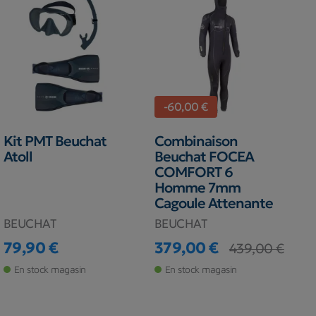
-60,00 €
Kit PMT Beuchat
Combinaison
Atoll
Beuchat FOCEA
COMFORT 6
Homme 7mm
Cagoule Attenante
BEUCHAT
BEUCHAT
79,90 €
379,00 €
439,00 €
Prix
Prix
Prix de base
En stock magasin
En stock magasin