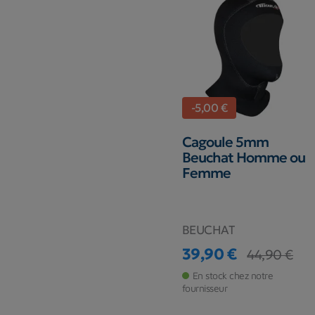
-5,00 €
Cagoule 5mm
Beuchat Homme ou
Femme
BEUCHAT
39,90 €
44,90 €
Prix
Prix de base
En stock chez notre
fournisseur