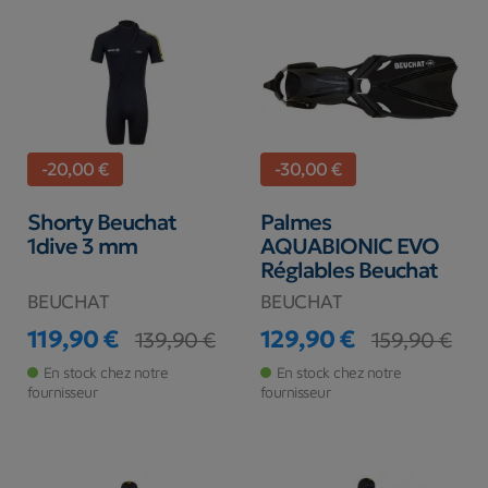
-20,00 €
-30,00 €
Shorty Beuchat
Palmes
1dive 3 mm
AQUABIONIC EVO
Réglables Beuchat
BEUCHAT
BEUCHAT
119,90 €
129,90 €
139,90 €
159,90 €
Prix
Prix de base
Prix
Prix de base
En stock chez notre
En stock chez notre
fournisseur
fournisseur