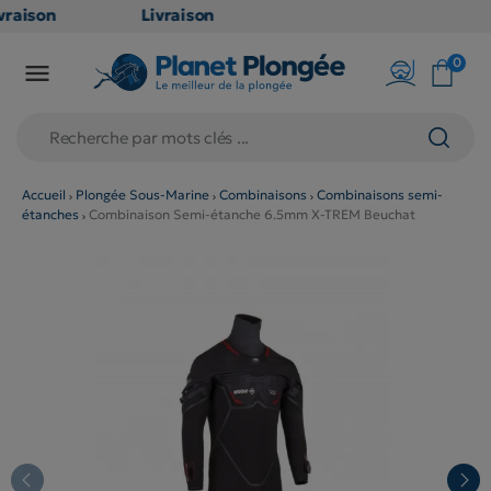
aison
Livraison
TUITE
GRATUITE
0

int
en point
s dès
relais dès
79€
ats
d'achats
(hors
Accueil
Plongée Sous-Marine
Combinaisons
Combinaisons semi-
étanches
Combinaison Semi-étanche 6.5mm X-TREM Beuchat
its
produits
et
long et
mineux
volumineux
: non
les)
éligibles)