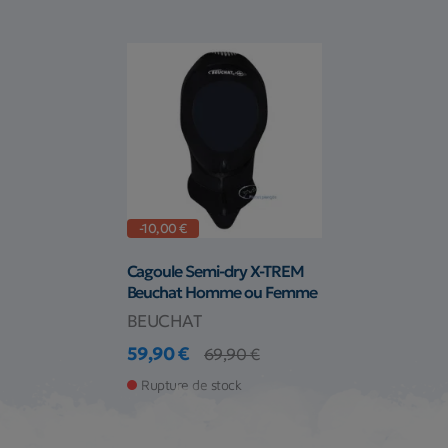
-10,00 €
Cagoule Semi-dry X-TREM
Beuchat Homme ou Femme
BEUCHAT
59,90 €
69,90 €
Prix
Prix de base
Rupture de stock