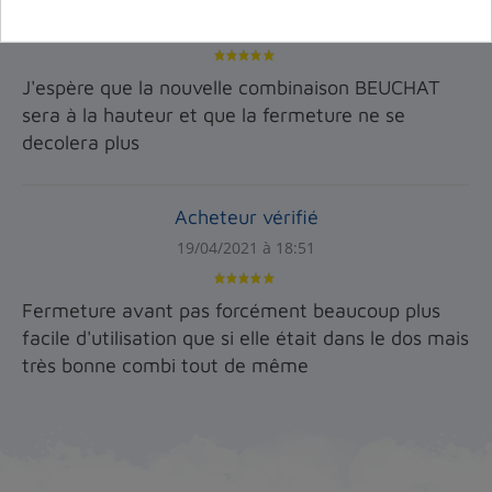
19/08/2025 à 20:40
J'espère que la nouvelle combinaison BEUCHAT
sera à la hauteur et que la fermeture ne se
decolera plus
Acheteur vérifié
19/04/2021 à 18:51
Fermeture avant pas forcément beaucoup plus
facile d'utilisation que si elle était dans le dos mais
très bonne combi tout de même