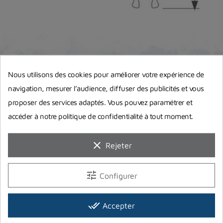
Nous utilisons des cookies pour améliorer votre expérience de
Avis clients
navigation, mesurer l’audience, diffuser des publicités et vous
proposer des services adaptés. Vous pouvez paramétrer et
accéder à notre politique de confidentialité à tout moment.
10
clear
Rejeter
/10
VOIR L'ATTESTATION
Basé sur 2 avis
tune
Configurer
Avis soumis à un contrôle
done_all
Accepter
Alain B.