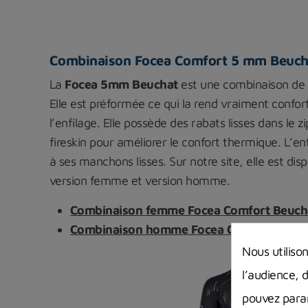
Combinaison Focea Comfort 5 mm Beuch
La
Focea 5mm Beuchat
est une combinaison de
Elle est préformée ce qui la rend vraiment confort
l’enfilage. Elle possède des rabats lisses dans le z
fireskin pour améliorer le confort thermique. L’en
à ses manchons lisses. Sur notre site, elle est dis
version femme et version homme.
Combinaison femme Focea Comfort Beuch
Combinaison homme Focea Comfort Beuc
Nous utiliso
l’audience, 
pouvez param