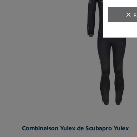
clear
R
Combinaison Yulex de Scubapro Yulex