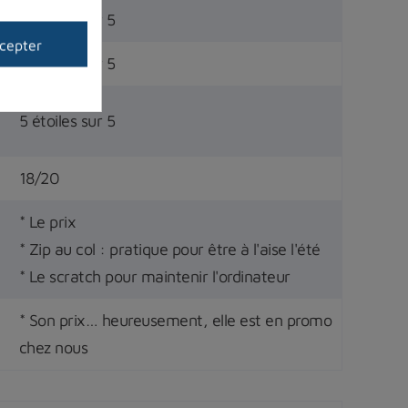
5 étoiles sur 5
cepter
5 étoiles sur 5
5 étoiles sur 5
18/20
* Le prix
* Zip au col : pratique pour être à l'aise l'été
* Le scratch pour maintenir l'ordinateur
* S
on prix… heureusement, elle est en promo
chez
nous