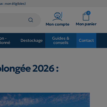
x : non éligibles)
0
Mon panier
Mon compte
on -
Guides &
Destockage
Contact
ionné
conseils
longée 2026 :