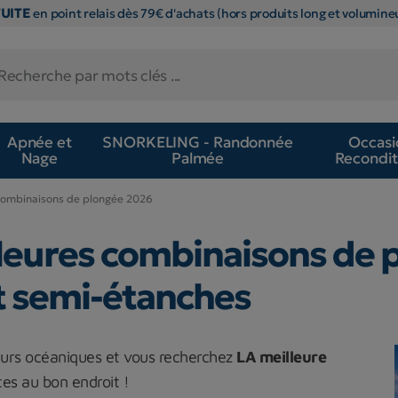
TUITE
en point relais dès 79€ d'achats (hors produits long et volumineu
Apnée et
SNORKELING - Randonnée
Occasi
Nage
Palmée
Recondit
combinaisons de plongée 2026
leures combinaisons de p
t semi-étanches
deurs océaniques et vous recherchez
LA meilleure
es au bon endroit !