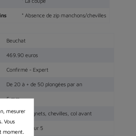
* La coupe
ins
* Absence de zip manchons/chevilles
Beuchat
469.90 euros
Confirmé - Expert
De 20 à + de 50 plongées par an
5 mm
on, mesurer
Arrière, poignets, chevilles, col avant
s. Vous
4.5 étoiles sur 5
out moment.