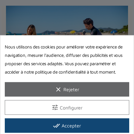
Nous utilisons des cookies pour améliorer votre expérience de
navigation, mesurer l’audience, diffuser des publicités et vous
proposer des services adaptés. Vous pouvez paramétrer et
accéder à notre politique de confidentialité à tout moment.
Equipement complet de plongée :
Quel matériel choisir pour bien
clear
Rejeter
débuter ?
Vous pensez à investir dans votre premier
tune
Configurer
équipement complet de plongée ? On répond à
toutes vos interrogations et...
done_all
Accepter