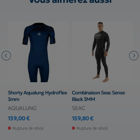
e
Shorty Aqualung HydroFlex
Combinaison Seac Sense
C
3mm
Black 3MM
6
5
AQUALUNG
SEAC
B
139,00 €
159,80 €
Prix
Prix
3
Pr
Pr
Rupture de stock
Rupture de stock