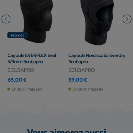
Promo !
Cagoule EVERFLEX Seal
Cagoule Novascotia Everdry
M
5/3mm Scubapro
Scubapro
S
SCUBAPRO
SCUBAPRO
S
65,00 €
59,00 €
8
Prix
Prix
Pr
Pr
En stock magasin
En stock magasin
Vous aimerez aussi