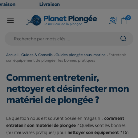
aison
Livraison
TUITE
GRATUITE
0

oint
en point
is dès
relais dès
79€
hats
d'achats
s
(hors
Accueil
Guides & Conseils
Guides plongée sous-marine
Entretenir
son équipement de plongée : les bonnes pratiques
uits
produits
 et
long et
Comment entretenir,
mineux
volumineux
n
: non
nettoyer et désinfecter mon
bles)
éligibles)
matériel de plongée ?
La question nous est souvent posée en magasin :
comment
entretenir son matériel de plongée
? Quelles sont les bonnes
(ou mauvaises pratiques) pour
nettoyer son équipement
? On