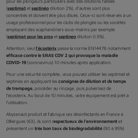
pour les plongeurs particuliers avec des dilutions faibles
(
septimat
et
septinéo
dilution 2%), d’autres sont plus
concentrés et doivent être plus dilués. Ceux-ci sont réservés à un
usage professionnel pour les clubs de plongée ou les sociétés
employant des scaphandriers sous-marins par exemple
(
septimat pour les pros
et
septineo
dilution 0.5%).
Attention, seul
l’écostérix
passe la norme EN14476 notamment
efficace contre le SRAS COV 2 qui provoque la maladie
COVID-19
(coronavirus) 10 minutes après application.
Pour une sécurité complète, vous pouvez utiliser les septimat et
septineo en appliquant les
consignes de dilution et de temps
de trempage
, procéder au rinçage, puis pulverisez de
l’écosterix. Au bout de 10 minutes, votre équipement est prêt à
l’utilisation.
Abyssnaut produit et fabrique ces désinfectants en France à
Olliergues (63), ils sont r
espectueux de l’environnement
et
présentent un
très bon taux de biodégradabilité
(90 à 95%)