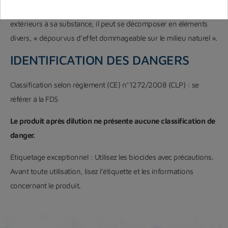
Produit biodégradable: sous l’action d’organismes vivants
extérieurs à sa substance, il peut se décomposer en éléments
divers, « dépourvus d’effet dommageable sur le milieu naturel ».
IDENTIFICATION DES DANGERS
Classification selon règlement (CE) n°1272/2008 (CLP) : se
référer à la FDS
Le produit après dilution ne présente aucune classification de
danger.
Étiquetage exceptionnel : Utilisez les biocides avec précautions.
Avant toute utilisation, lisez l’étiquette et les informations
concernant le produit.