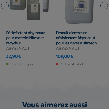
l
Désinfectant Abyssnaut
Produit d'entretien
D
le
pour matériel Nitrox et
désinfectant Abyssnaut
M
recycleur
pour les cuves à ultrason
E
r
ABYSSNAUT
ABYSSNAUT
A
32,90 €
109,00 €
Prix
Prix
9
En stock magasin
Rupture de stock
Pr
Vous aimerez aussi