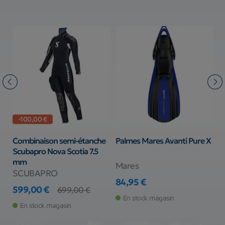
-100,00 €
in
Combinaison semi-étanche
Palmes Mares Avanti Pure X
G
Scubapro Nova Scotia 7.5
A
mm
Mares
A
SCUBAPRO
84,95 €
7
599,00 €
Prix
Pr
699,00 €
Prix
Prix de base
En stock magasin
En stock magasin