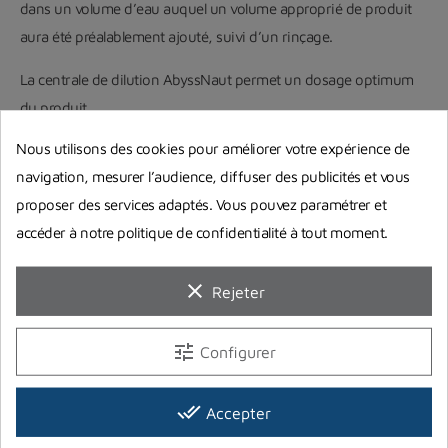
dans un volume d’eau auquel un volume approprié de produit
aura été préalablement ajouté, suivi d’un rinçage.
La centrale de dilution AbyssNaut permet un dosage optimum
du produit.
CONDITIONNEMENTS
Nous utilisons des cookies pour améliorer votre expérience de
navigation, mesurer l’audience, diffuser des publicités et vous
Les produits sont disponibles selon les conditionnements :
proposer des services adaptés. Vous pouvez paramétrer et
accéder à notre politique de confidentialité à tout moment.
Bouillotte de 100mL
Flacon de 1L avec doseur intégré
clear
Rejeter
Bidon de 5L
ECO INFOS
tune
Configurer
Biodégradabilité des solutions après dilution supérieure à 95% :
done_all
Accepter
les solutions doivent être déversées dans un réseau eaux usées.