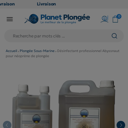
raison
Livraison
ATUITE
GRATUITE
0

oint
en point
is dès
relais dès
79€
chats
d'achats
s
(hors
Accueil
Plongée Sous-Marine
Désinfectant professionnel Abyssnaut
pour néoprène de plongée
duits
produits
 et
long et
umineux
volumineux
n
: non
ibles)
éligibles)