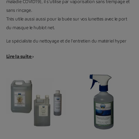
maladie COVID19), il s'utilise par vaporisation sans trempage et
sans rinçage.
Très utile aussi aussi pour la buée sur vos lunettes avec le port
du masque le hublot net.
Le spécialiste du nettoyage et de l'entretien du matériel hyper
bar: désinfectant, savon, colle, anti bué.
Lire la suite
Tous les produits nécessaire à la désinfection et au lavage du
matériel de plongée
Désinfection détendeur, nettoyage des combinaisons, par
trempage, par pulvérisation...
La plupart des produits sont conçus pour une forte
biodégradabilité.
Bactéricides, Virucides, algicides respectueux de
l'environnement