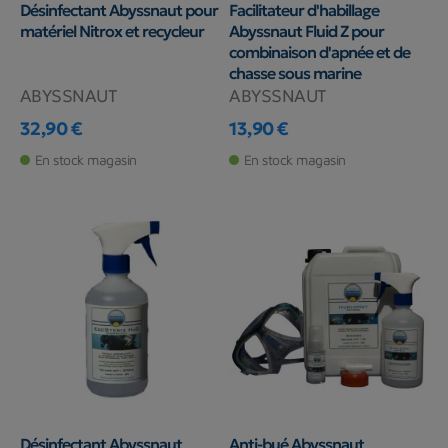
Désinfectant Abyssnaut pour
Facilitateur d'habillage
matériel Nitrox et recycleur
Abyssnaut Fluid Z pour
Fabrication française
combinaison d'apnée et de
chasse sous marine
ABYSSNAUT
ABYSSNAUT
32,90 €
13,90 €
Prix
Prix
En stock magasin
En stock magasin
Désinfectant Abyssnaut
Anti-bué Abyssnaut