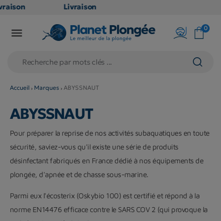
raison
Livraison
ATUITE
GRATUITE
0

point
en point
is dès
relais dès
€
79€
chats
d'achats
rs
(hors
Accueil
Marques
ABYSSNAUT
duits
produits
ABYSSNAUT
g et
long et
umineux
volumineux
Pour préparer la reprise de nos activités subaquatiques en toute
on
: non
sécurité, saviez-vous qu'il existe une série de produits
ibles)
éligibles)
désinfectant fabriqués en France dédié à nos équipements de
plongée, d'apnée et de chasse sous-marine.
Parmi eux l'écosterix (Oskybio 100) est certifié et répond à la
norme EN14476 efficace contre le SARS COV 2 (qui provoque la