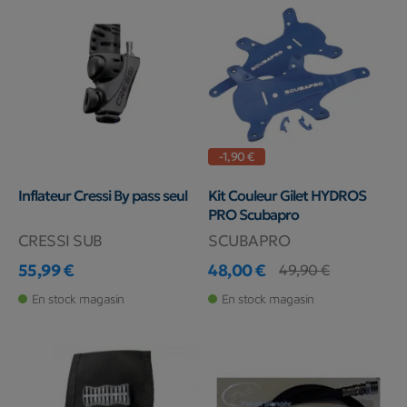
-1,90 €
Inflateur Cressi By pass seul
Kit Couleur Gilet HYDROS
PRO Scubapro
CRESSI SUB
SCUBAPRO
55,99 €
48,00 €
49,90 €
Prix
Prix
Prix de base
En stock magasin
En stock magasin