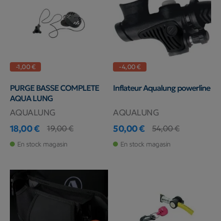
-1,00 €
-4,00 €
PURGE BASSE COMPLETE
Inflateur Aqualung powerline
AQUA LUNG
AQUALUNG
AQUALUNG
18,00 €
50,00 €
19,00 €
54,00 €
Prix
Prix de base
Prix
Prix de base
En stock magasin
En stock magasin