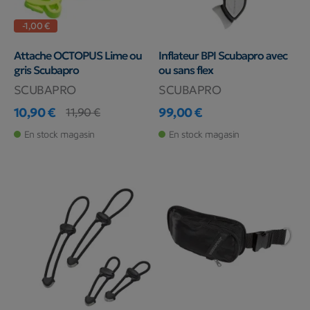
-1,00 €
Attache OCTOPUS Lime ou
Inflateur BPI Scubapro avec
gris Scubapro
ou sans flex
SCUBAPRO
SCUBAPRO
10,90 €
99,00 €
11,90 €
Prix
Prix de base
Prix
En stock magasin
En stock magasin