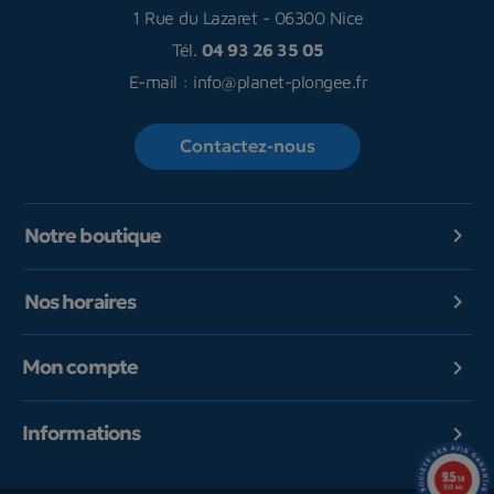
1 Rue du Lazaret
-
06300 Nice
Tél.
04 93 26 35 05
E-mail :
info@planet-plongee.fr
Contactez-nous
Notre boutique

Nos horaires

Mon compte

Informations

9.5
/10
1601 avis