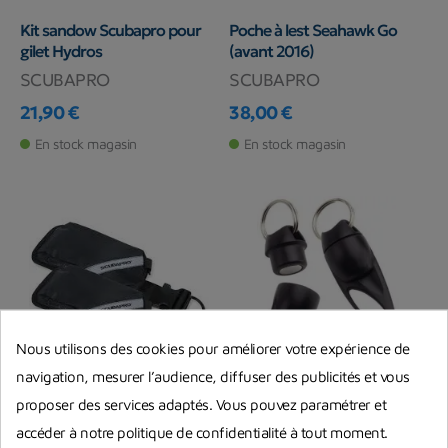
Kit sandow Scubapro pour
Poche à lest Seahawk Go
gilet Hydros
(avant 2016)
SCUBAPRO
SCUBAPRO
21,90 €
38,00 €
Prix
Prix
En stock magasin
En stock magasin
Nous utilisons des cookies pour améliorer votre expérience de
navigation, mesurer l’audience, diffuser des publicités et vous
-5,10 €
proposer des services adaptés. Vous pouvez paramétrer et
Poches à lest Scubapro
Attache Octopus
accéder à notre politique de confidentialité à tout moment.