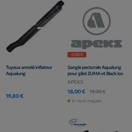
-1,00 €
Tuyaux annelé inflateur
Sangle pectorale Aqualung
Aqualung
pour gilet ZUMA et Black Ice
APEKS
18,00 €
19,00 €
19,80 €
Prix
Prix de base
Prix
En stock magasin