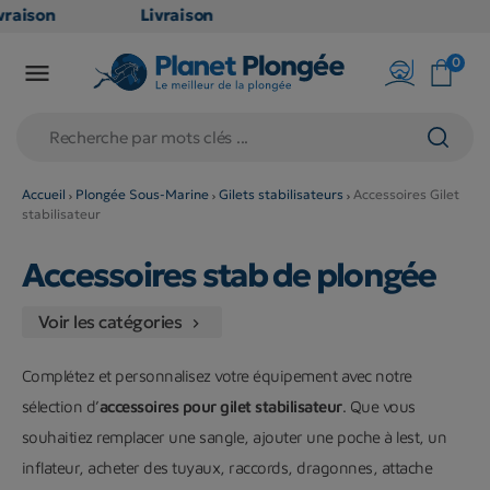
aison
Livraison
TUITE
GRATUITE
0

oint
en point
is dès
relais dès
79€
hats
d'achats
s
(hors
Accueil
Plongée Sous-Marine
Gilets stabilisateurs
Accessoires Gilet
stabilisateur
uits
produits
 et
long et
Accessoires stab de plongée
mineux
volumineux
n
: non
Voir les catégories

bles)
éligibles)
Complétez et personnalisez votre équipement avec notre
sélection d’
accessoires pour gilet stabilisateur
. Que vous
souhaitiez remplacer une sangle, ajouter une poche à lest, un
inflateur, acheter des tuyaux, raccords, dragonnes, attache