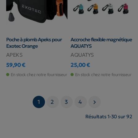
Poche à plomb Apeks pour
Accroche flexible magnétique
Exotec Orange
AQUATYS
APEKS
AQUATYS
59,90 €
25,00 €
Prix
Prix
En stock chez notre fournisseur
En stock chez notre fournisseur
1
2
3
4

Résultats 1-30 sur 92