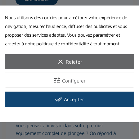
Nous utilisons des cookies pour améliorer votre expérience de
navigation, mesurer l’audience, diffuser des publicités et vous
proposer des services adaptés. Vous pouvez paramétrer et
accéder à notre politique de confidentialité à tout moment.
clear
Rejeter
tune
Configurer
done_all
Equipement complet de plongée :
Accepter
Quel matériel choisir pour bien
débuter ?
Vous pensez à investir dans votre premier
équipement complet de plongée ? On répond à