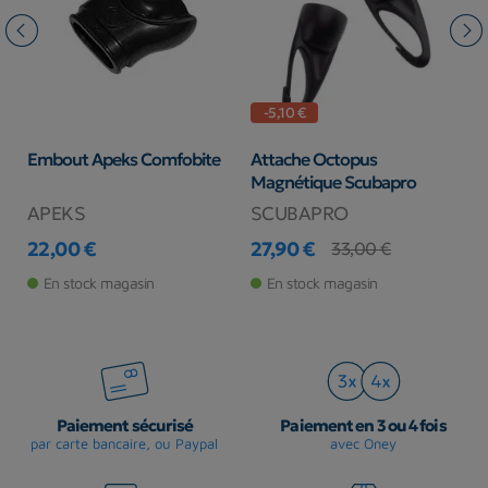
-5,10 €
Embout Apeks Comfobite
Attache Octopus
F
Magnétique Scubapro
O
APEKS
SCUBAPRO
S
22,00 €
27,90 €
2
33,00 €
Prix
Prix
Prix de base
Pr
En stock magasin
En stock magasin
Paiement sécurisé
Paiement en 3 ou 4 fois
par carte bancaire, ou Paypal
avec Oney