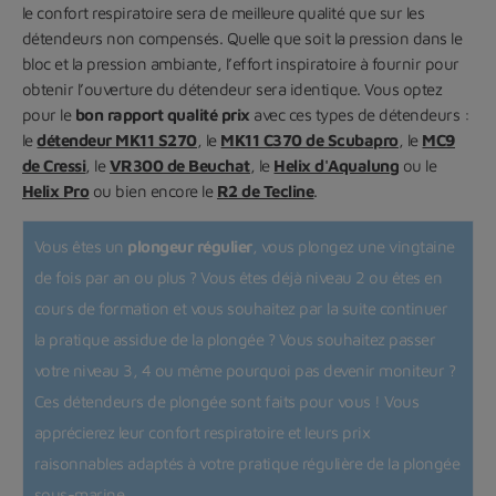
le confort respiratoire sera de meilleure qualité que sur les
détendeurs non compensés. Quelle que soit la pression dans le
bloc et la pression ambiante, l’effort inspiratoire à fournir pour
obtenir l’ouverture du détendeur sera identique. Vous optez
pour le
bon rapport qualité prix
avec ces types de détendeurs :
le
détendeur MK11 S270
, le
MK11 C370 de Scubapro
, le
MC9
de Cressi
, le
VR300 de Beuchat
, le
Helix d'Aqualung
ou le
Helix Pro
ou bien encore le
R2 de Tecline
.
Vous êtes un
plongeur régulier
, vous plongez une vingtaine
de fois par an ou plus ? Vous êtes déjà niveau 2 ou êtes en
cours de formation et vous souhaitez par la suite continuer
la pratique assidue de la plongée ? Vous souhaitez passer
votre niveau 3, 4 ou même pourquoi pas devenir moniteur ?
Ces détendeurs de plongée sont faits pour vous ! Vous
apprécierez leur confort respiratoire et leurs prix
raisonnables adaptés à votre pratique régulière de la plongée
sous-marine.