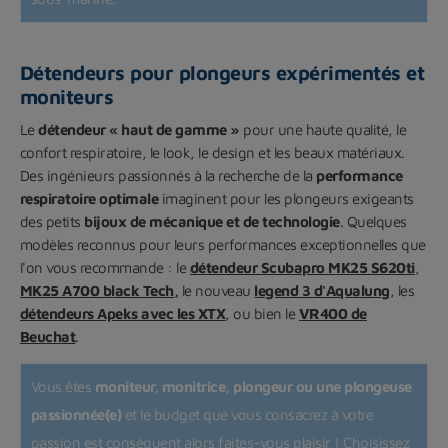
Détendeurs pour plongeurs expérimentés et
moniteurs
Le
détendeur « haut de gamme »
pour une haute qualité, le
confort respiratoire, le look, le design et les beaux matériaux.
Des ingénieurs passionnés à la recherche de la
performance
respiratoire optimale
imaginent pour les plongeurs exigeants
des petits
bijoux de mécanique et de technologie
. Quelques
modèles reconnus pour leurs performances exceptionnelles que
l'on vous recommande : le
détendeur Scubapro MK25 S620ti
,
MK25 A700 black Tech
,
le nouveau
legend 3 d'Aqualung
, les
détendeurs Apeks avec les XTX
, ou bien le
VR400 de
Beuchat
.
Vous êtes
moniteur, monitrice, plongeur ou une plongeuse
passionnée(e)
et le budget que vous consacrez à votre
passion est conséquent alors faites-vous plaisir ! Choisissez