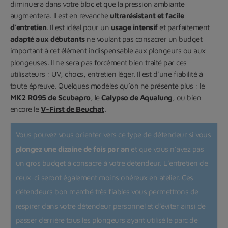
diminuera dans votre bloc et que la pression ambiante
augmentera. Il est en revanche
ultrarésistant et facile
d’entretien
. Il est idéal pour un
usage intensif
et parfaitement
adapté aux débutants
ne voulant pas consacrer un budget
important à cet élément indispensable aux plongeurs ou aux
plongeuses. Il ne sera pas forcément bien traité par ces
utilisateurs : UV, chocs, entretien léger. Il est d’une fiabilité à
toute épreuve. Quelques modèles qu’on ne présente plus : le
MK2 R095 de Scubapro
, le
Calypso de Aqualung
, ou bien
encore le
V-First de Beuchat
.
Vous pouvez vous orienter vers ce type de détendeur si vous
plongez une dizaine de fois par an
et que vous n’avez pas
un gros budget à consacré à votre détendeur. L’entretien de
ceux-ci seront également moins onéreux en atelier. Ces
détendeurs bon marché très fiables vous permettrons de
respirer dans votre détendeur personnel et d’éviter ainsi de
passer derrière tous les plongeurs ayant utilisé le parc de