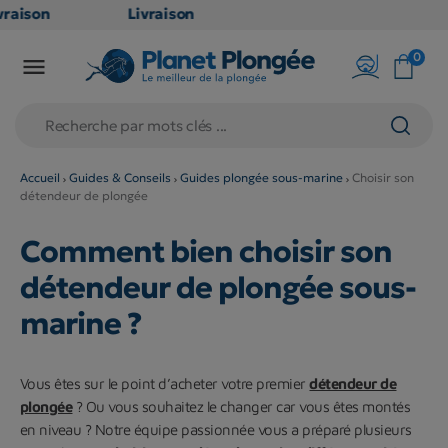
son
Livraison
UITE
GRATUITE
0

nt
en point
dès
relais dès
79€
ts
d'achats
(hors
Accueil
Guides & Conseils
Guides plongée sous-marine
Choisir son
détendeur de plongée
ts
produits
long et
Comment bien choisir son
ineux
volumineux
: non
détendeur de plongée sous-
es)
éligibles)
marine ?
Vous êtes sur le point d’acheter votre premier
détendeur de
plongée
? Ou vous souhaitez le changer car vous êtes montés
en niveau ? Notre équipe passionnée vous a préparé plusieurs