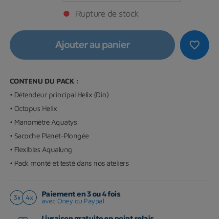
Rupture de stock
Ajouter au panier
favorite_border
CONTENU DU PACK :
• Détendeur principal Helix (Din)
• Octopus Helix
• Manomètre Aquatys
• Sacoche Planet-Plongée
• Flexibles Aqualung
• Pack monté et testé dans nos ateliers
Paiement en 3 ou 4 fois
avec Oney ou Paypal
Livraison gratuite en point relais