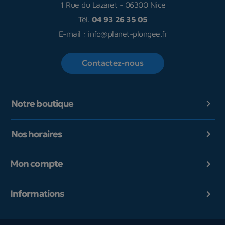
1 Rue du Lazaret
-
06300 Nice
Tél.
04 93 26 35 05
E-mail :
info@planet-plongee.fr
Contactez-nous
Notre boutique

Nos horaires

Mon compte

Informations
