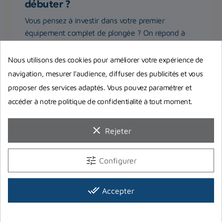
débuter ?
Vous pensez à investir dans votre premier
équipement complet de plongée ? On répond à
toutes vos interrogations et...
Nous utilisons des cookies pour améliorer votre expérience de
navigation, mesurer l’audience, diffuser des publicités et vous
Lire la suite
proposer des services adaptés. Vous pouvez paramétrer et
accéder à notre politique de confidentialité à tout moment.
clear
Rejeter
tune
Configurer
done_all
Accepter