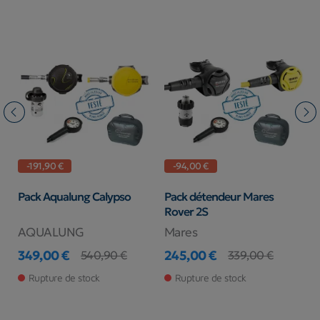
-94,00 €
-284,00 €
Pack détendeur Mares
Pack Aqualung Legend 3
Pa
Rover 2S
Elite
Le
Mares
AQUALUNG
A
245,00 €
915,00 €
9
339,00 €
1 199,00 €
Prix
Prix de base
Prix
Prix de base
Pr
Pr
Rupture de stock
Rupture de stock