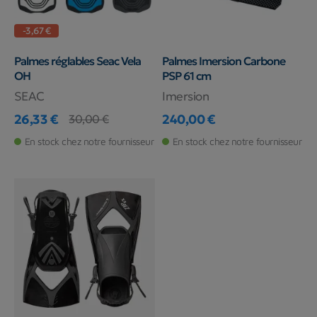
-3,67 €
Palmes réglables Seac Vela
Palmes Imersion Carbone
OH
PSP 61 cm
SEAC
Imersion
26,33 €
240,00 €
30,00 €
Prix
Prix de base
Prix
En stock chez notre fournisseur
En stock chez notre fournisseur