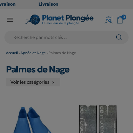
vraison
Livraison
ATUITE
GRATUITE
0

 point
en point
ais dès
relais dès
€
79€
achats
d'achats
ors
(hors
Accueil
Apnée et Nage
Palmes de Nage
oduits
produits
Palmes de Nage
g et
long et
lumineux
volumineux
Voir les catégories
on
: non

gibles)
éligibles)