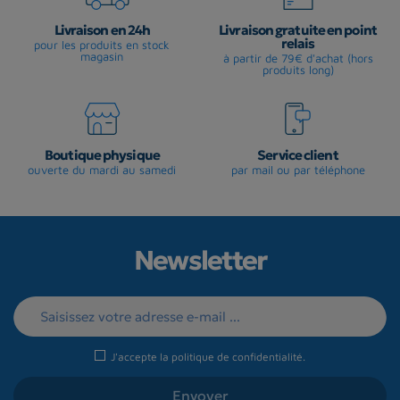
Livraison en 24h
Livraison gratuite en point
relais
pour les produits en stock
magasin
à partir de 79€ d'achat (hors
produits long)
Boutique physique
Service client
ouverte du mardi au samedi
par mail ou par téléphone
Newsletter
J'accepte la
politique de confidentialité
.