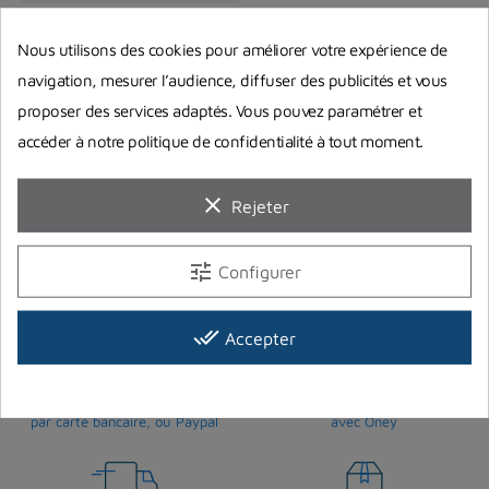
Palmes réglables ZIP VX
Nous utilisons des cookies pour améliorer votre expérience de
Aquasphère
navigation, mesurer l’audience, diffuser des publicités et vous
AQUALUNG
proposer des services adaptés. Vous pouvez paramétrer et
36,00 €
accéder à notre politique de confidentialité à tout moment.
Prix
En stock chez notre fournisseur
clear
Rejeter
Résultats 1-5 sur 5
tune
Configurer
done_all
Accepter
Paiement sécurisé
Paiement en 3 ou 4 fois
par carte bancaire, ou Paypal
avec Oney