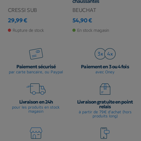
chaussantes
CRESSI SUB
BEUCHAT
C
29,99 €
54,90 €
2
Prix
Prix
Pr
Pr
Rupture de stock
En stock magasin
Paiement sécurisé
Paiement en 3 ou 4 fois
par carte bancaire, ou Paypal
avec Oney
Livraison en 24h
Livraison gratuite en point
relais
pour les produits en stock
magasin
à partir de 79€ d'achat (hors
produits long)