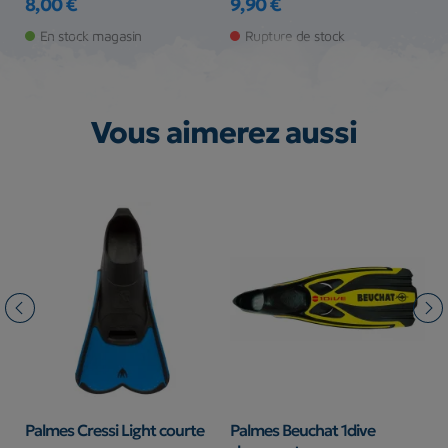
8,00 €
9,90 €
Prix
Prix
En stock magasin
Rupture de stock
Vous aimerez aussi
ui
Palmes Cressi Light courte
Palmes Beuchat 1dive
P