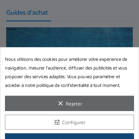
Guides d'achat
Nous utilisons des cookies pour améliorer votre expérience de
navigation, mesurer l’audience, diffuser des publicités et vous
proposer des services adaptés. Vous pouvez paramétrer et
accéder à notre politique de confidentialité à tout moment.
clear
Rejeter
Quels équipements de snorkeling
choisir ?
tune
Configurer
Dans cet article, on vous donne nos conseils pour
choisir le meilleur matériel pour la pratique du
snorkeling,...