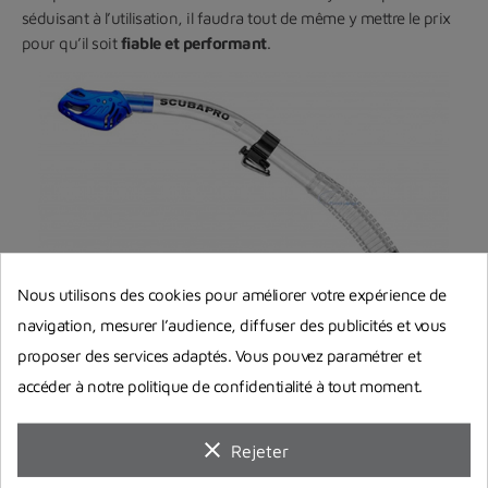
séduisant à l’utilisation, il faudra tout de même y mettre le prix
pour qu’il soit
fiable et performant
.
Nous utilisons des cookies pour améliorer votre expérience de
navigation, mesurer l’audience, diffuser des publicités et vous
proposer des services adaptés. Vous pouvez paramétrer et
Nos tubas de snorkeling coup de cœur :
accéder à notre politique de confidentialité à tout moment.
Tuba Spy de chez Beuchat
: simple, souple et confortable,
clear
Rejeter
disponible dans de nombreuses couleurs, un excellent
rapport qualité prix.