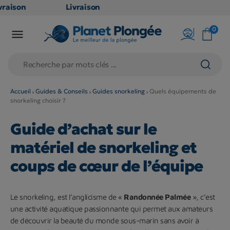
aison
Livraison
TUITE
GRATUITE
0

oint
en point
is dès
relais dès
79€
hats
d'achats
s
(hors
Accueil
Guides & Conseils
Guides snorkeling
Quels équipements de
snorkeling choisir ?
uits
produits
 et
long et
Guide d’achat sur le
mineux
volumineux
n
: non
matériel de snorkeling et
bles)
éligibles)
coups de cœur de l’équipe
Le snorkeling, est l’anglicisme de «
Randonnée Palmée
», c’est
une activité aquatique passionnante qui permet aux amateurs
de découvrir la beauté du monde sous-marin sans avoir à