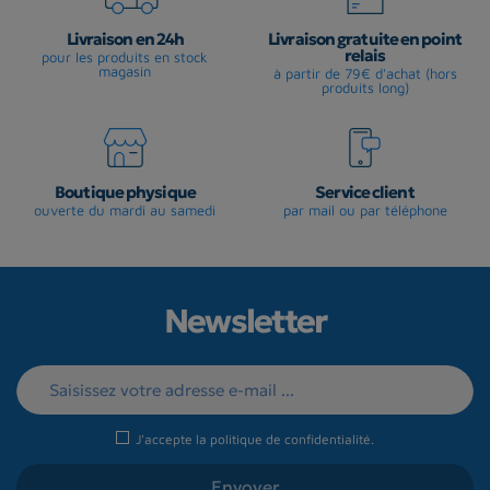
Livraison en 24h
Livraison gratuite en point
relais
pour les produits en stock
magasin
à partir de 79€ d'achat (hors
produits long)
Boutique physique
Service client
ouverte du mardi au samedi
par mail ou par téléphone
Newsletter
J'accepte la
politique de confidentialité
.