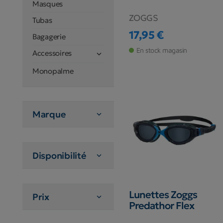
Masques
ZOGGS
Tubas
17,95 €
Bagagerie
Prix
En stock magasin
Accessoires

Monopalme
Marque

Disponibilité

Lunettes Zoggs
Prix

Predathor Flex