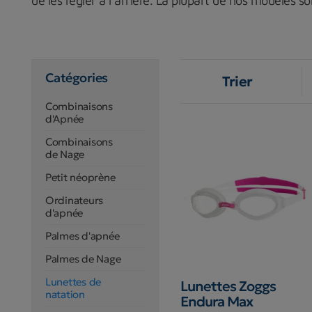
de les régler à l’arrière. La plupart de nos modèles s
Catégories
Trier
Combinaisons
d'Apnée
Combinaisons
de Nage
Petit néoprène
Ordinateurs
d'apnée
Palmes d'apnée
Palmes de Nage
Lunettes de
Lunettes Zoggs
natation
Endura Max