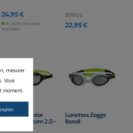
24,95 €
ZOGGS
Prix
En stock chez notre
22,95 €
Prix
fournisseur
on, mesurer
s. Vous
out moment.
cepter
Lunettes Junior
Lunettes Zoggs
Zoggs Phantom 2.0 -
Bondi
6 à 14 ans