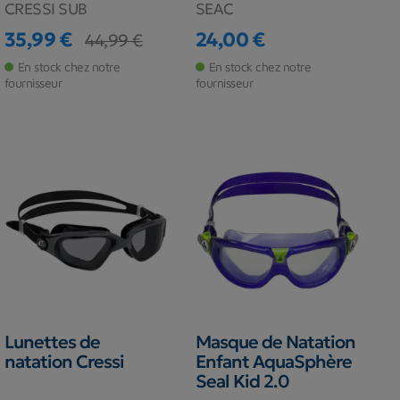
CRESSI SUB
SEAC
35,99 €
24,00 €
44,99 €
Prix
Prix de base
Prix
En stock chez notre
En stock chez notre
fournisseur
fournisseur
Lunettes de
Masque de Natation
natation Cressi
Enfant AquaSphère
Seal Kid 2.0