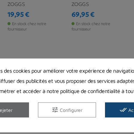
ZOGGS
ZOGGS
19,95 €
69,95 €
Prix
Prix
En stock chez notre
En stock chez notre
fournisseur
fournisseur
ns des cookies pour améliorer votre expérience de navigati
diffuser des publicités et vous proposer des services adapté
étrer et accéder à notre politique de confidentialité à t
tune
done_all
ejeter
Configurer
Ac
Lunettes Zoggs
Lunettes Zoggs
Horizon Flex
Fusion Air Titanium