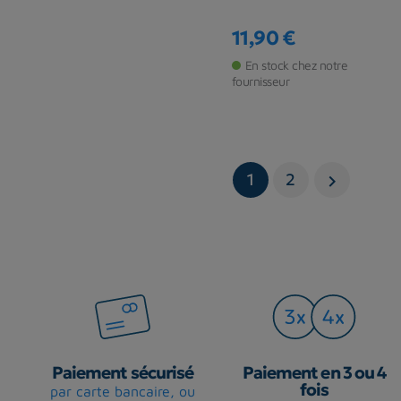
11,90 €
Prix
En stock chez notre
fournisseur
1
2

Paiement sécurisé
Paiement en 3 ou 4
fois
par carte bancaire, ou