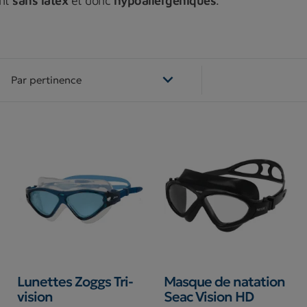
ont
sans latex
et donc
hypoallergéniques
.

Par pertinence
Lunettes Zoggs Tri-
Masque de natation
vision
Seac Vision HD