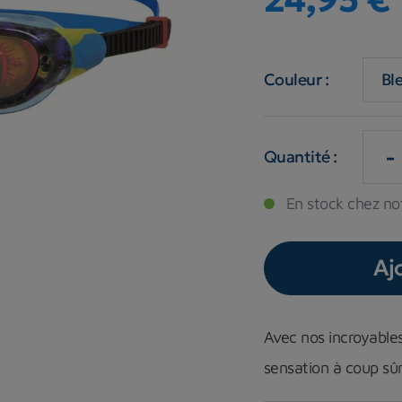
Couleur :
-
Quantité :
En stock chez not
Aj
Avec nos incroyable
sensation à coup sûr