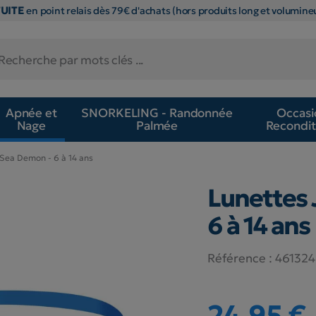
TUITE
en point relais dès 79€ d'achats (hors produits long et volumineu
Apnée et
SNORKELING - Randonnée
Occasi
Nage
Palmée
Recondit
 Sea Demon - 6 à 14 ans
Lunettes 
6 à 14 ans
Référence :
46132
24,95 €