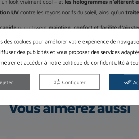
 un look vraiment cool – et
les hologrammes n’altèrent en
ction UV
contre les rayons nocifs du soleil, ainsi qu’un
trait
 rapide
garantissent
maintien, confort et facilité d’ajust
ns des cookies pour améliorer votre expérience de navigati
diffuser des publicités et vous proposer des services adapté
étrer et accéder à notre politique de confidentialité à t
tune
done_all
ejeter
Configurer
Ac
Vous aimerez aussi