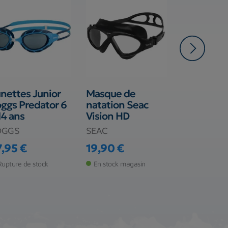
nettes Junior
Masque de
Lunettes 
ggs Predator 6
natation Seac
Natation
14 ans
Vision HD
AquaSphè
Kaiman
OGGS
SEAC
AQUA SPH
7,95 €
19,90 €
ix
Prix
22,99 €
Rupture de stock
En stock magasin
Prix
Rupture de s