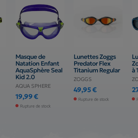
Masque de
Lunettes Zoggs
Lu
Natation Enfant
Predator Flex
Zo
AquaSphère Seal
Titanium Regular
à 
Kid 2.0
ZOGGS
Z
AQUA SPHERE
49,95 €
2
Prix
Pr
19,99 €
Rupture de stock
Prix
Rupture de stock