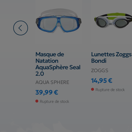
es
Masque de
Lunettes Zoggs
ère Vista
Natation
Bondi
AquaSphère Seal
ZOGGS
2.0
PHERE
14,95 €
AQUA SPHERE
Prix
€
Rupture de stock
39,99 €
 magasin
Prix
Rupture de stock