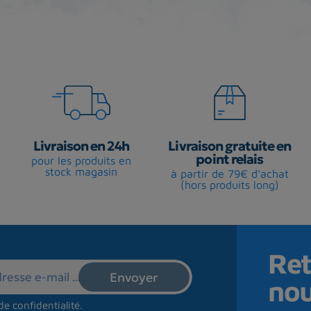
Livraison en 24h
Livraison gratuite en
point relais
pour les produits en
stock magasin
à partir de 79€ d'achat
(hors produits long)
Ret
no
de confidentialité
.