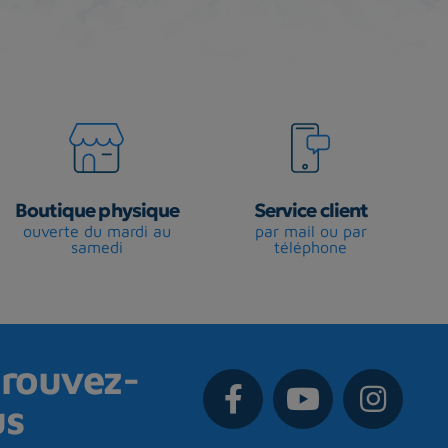
Boutique physique
Service client
ouverte du mardi au
par mail ou par
samedi
téléphone
rouvez-
us