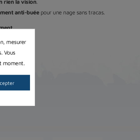
 rien la vision
.
ement anti-buée
pour une nage sans tracas.
ement
on, mesurer
s. Vous
out moment.
cepter