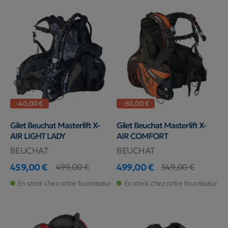
-40,00 €
-50,00 €
Gilet Beuchat Masterlift X-
Gilet Beuchat Masterlift X-
AIR LIGHT LADY
AIR COMFORT
BEUCHAT
BEUCHAT
459,00 €
499,00 €
499,00 €
549,00 €
Prix
Prix de base
Prix
Prix de base
En stock chez notre fournisseur
En stock chez notre fournisseur