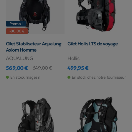
Promo !
-80,00 €
Gilet Stabilisateur Aqualung
Gilet Hollis LTS de voyage
Axiom Homme
AQUALUNG
Hollis
569,00 €
499,95 €
649,00 €
Prix
Prix de base
Prix
En stock magasin
En stock chez notre fournisseur