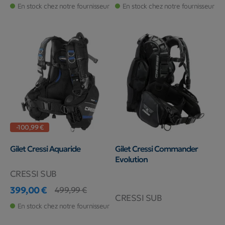
En stock chez notre fournisseur
En stock chez notre fournisseur
-100,99 €
Gilet Cressi Aquaride
Gilet Cressi Commander
Evolution
CRESSI SUB
399,00 €
499,99 €
Prix
Prix de base
CRESSI SUB
En stock chez notre fournisseur