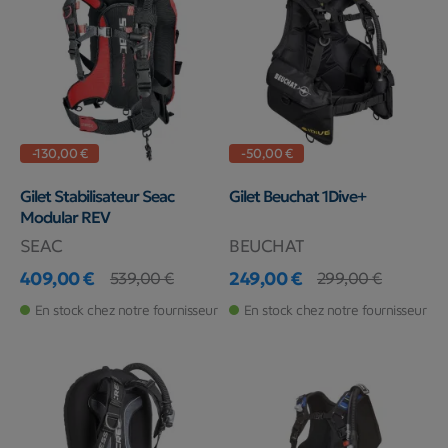
-130,00 €
-50,00 €
Gilet Stabilisateur Seac
Gilet Beuchat 1Dive+
Modular REV
SEAC
BEUCHAT
409,00 €
249,00 €
539,00 €
299,00 €
Prix
Prix de base
Prix
Prix de base
En stock chez notre fournisseur
En stock chez notre fournisseur