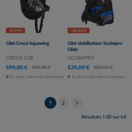
-0,99 €
-60,00 €
Gilet Cressi Aquawing
Gilet stabilisateur Scubapro
Glide
CRESSI SUB
SCUBAPRO
599,00 €
529,00 €
599,99 €
589,00 €
Prix
Prix de base
Prix
Prix de base
En stock chez notre fournisseur
En stock chez notre fournisseur
1
2

Résultats 1-30 sur 46