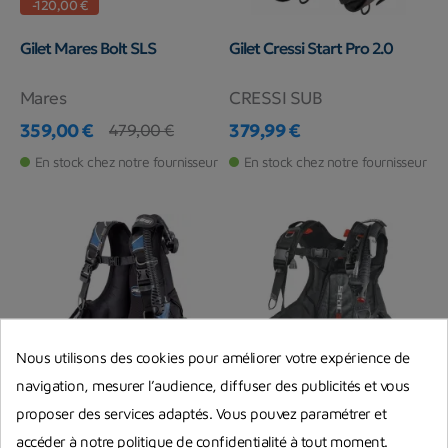
-120,00 €
Gilet Mares Bolt SLS
Gilet Cressi Start Pro 2.0
Mares
CRESSI SUB
359,00 €
379,99 €
479,00 €
Prix
Prix de base
Prix
En stock chez notre fournisseur
En stock chez notre fournisseur
Nous utilisons des cookies pour améliorer votre expérience de
navigation, mesurer l’audience, diffuser des publicités et vous
-90,00 €
proposer des services adaptés. Vous pouvez paramétrer et
accéder à notre politique de confidentialité à tout moment.
Gilet Stabilisateur Cressi
Stab Seac Smart