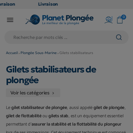
aison
Livraison
TUITE
GRATUITE
0

oint
en point
s dès
relais dès
79€
hats
d'achats
s
(hors
Accueil
Plongée Sous-Marine
Gilets stabilisateurs
uits
produits
Gilets stabilisateurs de
et
long et
mineux
volumineux
plongée
: non
bles)
éligibles)
Voir les catégories

Le
gilet stabilisateur de plongée
, aussi appelé
gilet de plongée
,
gilet de flottabilité
ou
gilets stab
, est un équipement essentiel
permettant d'
assurer la stabilité et la flottabilité du plongeur
lors de ses immersions. Cet équipement technique est composé