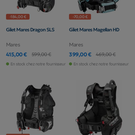
-184,00 €
-70,00 €
Gilet Mares Dragon SLS
Gilet Mares Magellan HD
Mares
Mares
415,00 €
399,00 €
599,00 €
469,00 €
Prix
Prix de base
Prix
Prix de base
En stock chez notre fournisseur
En stock chez notre fournisseur