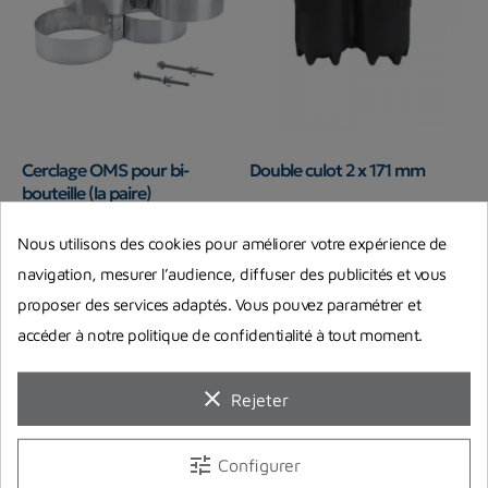
Cerclage OMS pour bi-
Double culot 2 x 171 mm
bouteille (la paire)
OMS
Nous utilisons des cookies pour améliorer votre expérience de
139,00 €
25,00 €
Prix
Prix
navigation, mesurer l’audience, diffuser des publicités et vous
En stock chez notre fournisseur
En stock chez notre fournisseur
proposer des services adaptés. Vous pouvez paramétrer et
accéder à notre politique de confidentialité à tout moment.
clear
Rejeter
tune
Configurer