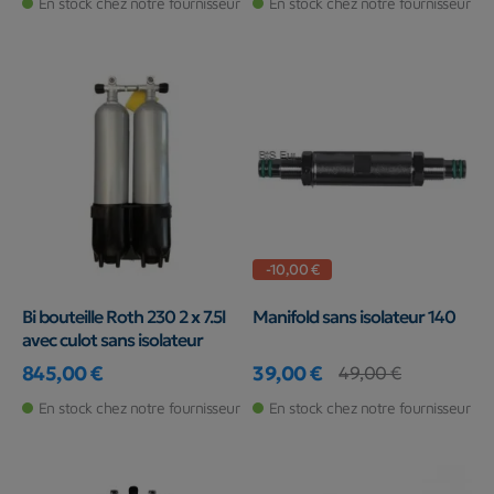
En stock chez notre fournisseur
En stock chez notre fournisseur
-10,00 €
Bi bouteille Roth 230 2 x 7.5l
Manifold sans isolateur 140
avec culot sans isolateur
845,00 €
39,00 €
49,00 €
Prix
Prix
Prix de base
En stock chez notre fournisseur
En stock chez notre fournisseur