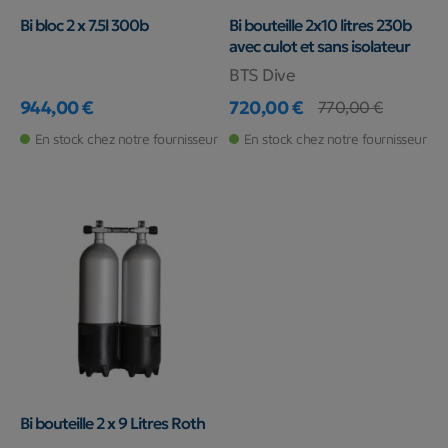
Bi bloc 2 x 7.5l 300b
Bi bouteille 2x10 litres 230b
avec culot et sans isolateur
BTS Dive
944,00 €
720,00 €
770,00 €
Prix
Prix
Prix de base
En stock chez notre fournisseur
En stock chez notre fournisseur
Bi bouteille 2 x 9 Litres Roth