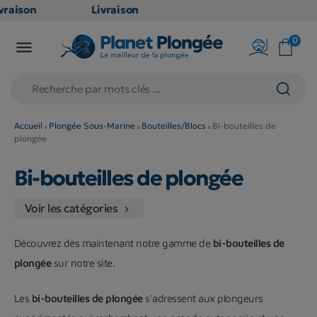
raison
Livraison
ATUITE
GRATUITE
0

point
en point
ais dès
relais dès
€
79€
chats
d'achats
rs
(hors
Accueil
Plongée Sous-Marine
Bouteilles/Blocs
Bi-bouteilles de
plongée
duits
produits
g et
long et
Bi-bouteilles de plongée
umineux
volumineux
on
: non
Voir les catégories

gibles)
éligibles)
Découvrez dès maintenant notre gamme de
bi-bouteilles de
plongée
sur notre site.
Les
bi-bouteilles de plongée
s'adressent aux plongeurs