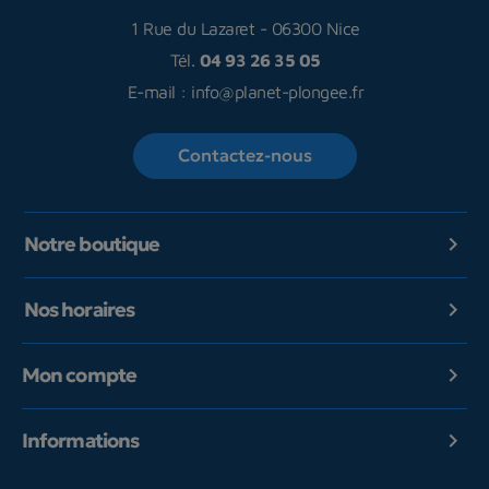
1 Rue du Lazaret
-
06300 Nice
Tél.
04 93 26 35 05
E-mail :
info@planet-plongee.fr
Contactez-nous
Notre boutique

Nos horaires

Mon compte

Informations
