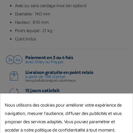
Avec ou sans cerclage inox (en option)
Diamètre: 140 mm
Hauteur: 810 mm
Poids équipé: 21 kg
Culot Inclus
Paiement en 3 ou 4 fois
avec Oney ou Paypal
Livraison gratuite en point relais
à partir de 79€ d'achat
hors produits longs et volumineux
15 jours satisfait
ou remboursé
Nous utilisons des cookies pour améliorer votre expérience de
navigation, mesurer l’audience, diffuser des publicités et vous
Partager :
proposer des services adaptés. Vous pouvez paramétrer et
accéder à notre politique de confidentialité à tout moment.