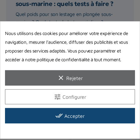
sous-marine : quels tests à faire ?
Quel poids pour son lestage en plongée sous-
marine ? Quels tests de lestage réaliser ?
Retrouvez tous nos...
Nous utilisons des cookies pour améliorer votre expérience de
navigation, mesurer l’audience, diffuser des publicités et vous
Lire la suite
proposer des services adaptés. Vous pouvez paramétrer et
accéder à notre politique de confidentialité à tout moment.
clear
Rejeter
tune
Configurer
Vous aimerez aussi
done_all
Accepter