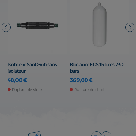
l
Isolateur SanOSub sans
Bloc acier ECS 15 litres 230
Bl
isolateur
bars
b
48,00 €
369,00 €
2
Prix
Prix
Pr
Rupture de stock
Rupture de stock