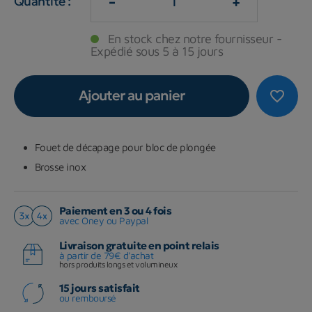
-
+
Quantité :
En stock chez notre fournisseur -
Expédié sous 5 à 15 jours
Ajouter au panier
favorite_border
Fouet de décapage pour bloc de plongée
Brosse inox
Paiement en 3 ou 4 fois
avec Oney ou Paypal
Livraison gratuite en point relais
à partir de 79€ d'achat
hors produits longs et volumineux
15 jours satisfait
ou remboursé