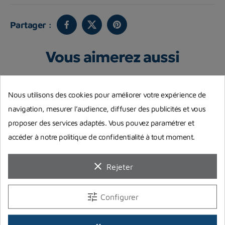
Partager :
Vous aimerez aussi
Nous utilisons des cookies pour améliorer votre expérience de
navigation, mesurer l’audience, diffuser des publicités et vous
proposer des services adaptés. Vous pouvez paramétrer et
accéder à notre politique de confidentialité à tout moment.
clear
Rejeter
tune
Configurer
Roth Bi 2x10l sans isolateur +
Bidon 1 litre charbon actif
R
sangle + culot
Coltri