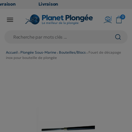
vraison
Livraison
ATUITE
GRATUITE
0

 point
en point
lais dès
relais dès
€
79€
achats
d'achats
ors
(hors
Accueil
Plongée Sous-Marine
Bouteilles/Blocs
Fouet de décapage
inox pour bouteille de plongée
oduits
produits
ng et
long et
lumineux
volumineux
non
: non
gibles)
éligibles)