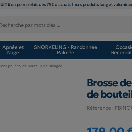
TUITE
en point relais dès 79€ d'achats (hors produits long et volumineu
Apnée et
SNORKELING - Randonnée
Occasi
Nage
Palmée
Recondit
inox pour col de bouteille de plongée
Brosse de
de boutei
Référence :
FBINO
179,00 