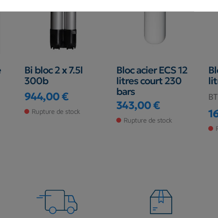
e
Bi bloc 2 x 7.5l
Bloc acier ECS 12
Bl
300b
litres court 230
li
bars
944,00 €
BT
Prix
343,00 €
Prix
Rupture de stock
1
Pr
Rupture de stock