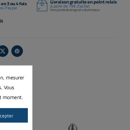
Livraison gratuite en point relais
en 3 ou 4 fois
à partir de 79€ d'achat
ou Paypal
hors produits longs et volumineux
it
on, mesurer
s. Vous
out moment.
cepter