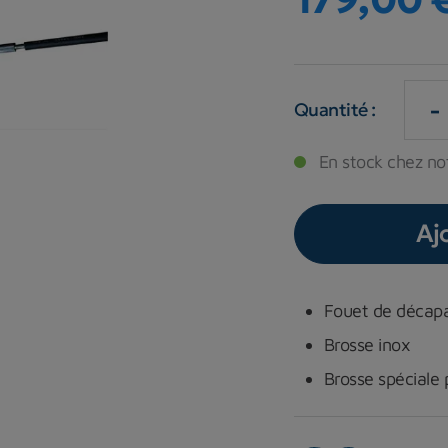
-
Quantité :
En stock chez not
Aj
Fouet de décapa
Brosse inox
Brosse spéciale 