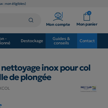
x : non éligibles)
0
Mon panier
Mon compte
on -
Guides &
Destockage
Contact
ionné
conseils
 nettoyage inox pour col
lle de plongée
XCOL
€