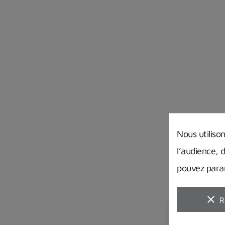
Nous utiliso
l’audience, 
pouvez param
clear
R