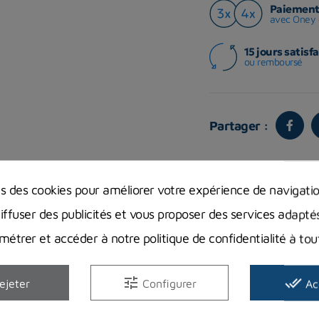
Paiement 
avec Oney 
15 jours satisfa
ou remboursé
Partager :
ns des cookies pour améliorer votre expérience de navigati
Vous aimerez aussi
diffuser des publicités et vous proposer des services adapté
étrer et accéder à notre politique de confidentialité à t
tune
done_all
ejeter
Configurer
Ac