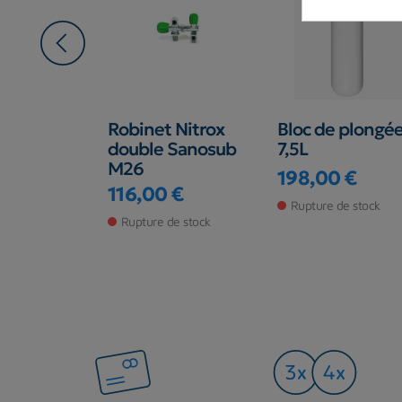
outeille
Robinet Nitrox
Bloc de plongé
ngée
double Sanosub
7,5L
0.85L
M26
198,00 €
Prix
 €
116,00 €
Prix
Rupture de stock
de stock
Rupture de stock