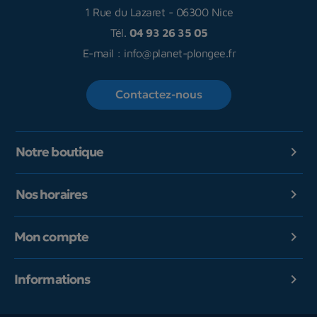
1 Rue du Lazaret
-
06300 Nice
Tél.
04 93 26 35 05
E-mail :
info@planet-plongee.fr
Contactez-nous
Notre boutique

Nos horaires

Mon compte

Informations
