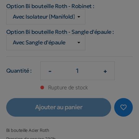
Option Bi bouteille Roth - Robinet :
Option Bi bouteille Roth - Sangle d'épaule :
-
+
Quantité :
Rupture de stock
Ajouter au panier
favorite_border
Bi bouteille Acier Roth
Pression de service 230b