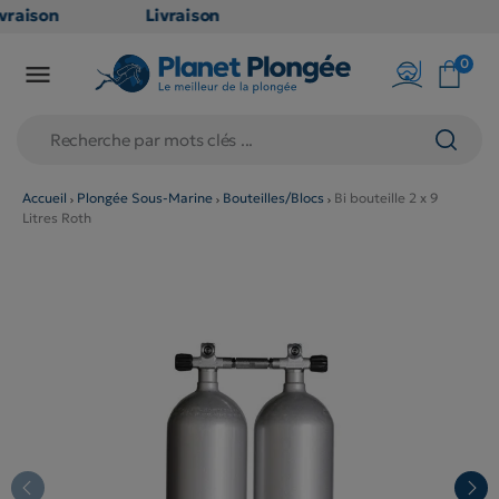
vraison
Livraison
ATUITE
GRATUITE
0

 point
en point
ais dès
relais dès
€
79€
achats
d'achats
ors
(hors
Accueil
Plongée Sous-Marine
Bouteilles/Blocs
Bi bouteille 2 x 9
Litres Roth
oduits
produits
g et
long et
lumineux
volumineux
non
: non
gibles)
éligibles)