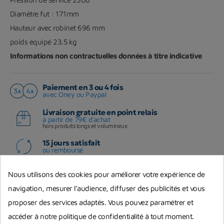
Diamètre fut : 171mm
Hauteur avec robinet 696 mm
poids équipé 23.5 kg
Informations non contractuelles données à titre indicative
Paiement en 3 ou 4 fois
avec Oney ou Paypal
Livraison gratuite en point relais
à partir de 79€ d'achat
hors produits longs et volumineux
15 jours satisfait
ou remboursé
Nous utilisons des cookies pour améliorer votre expérience de
Partager :
navigation, mesurer l’audience, diffuser des publicités et vous
proposer des services adaptés. Vous pouvez paramétrer et
Vous aimerez aussi
accéder à notre politique de confidentialité à tout moment.