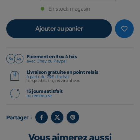
En stock magasin
Ajouter au panier
favorite_border
Paiement en 3 ou 4 fois
avec Oney ou Paypal
Livraison gratuite en point relais
à partir de 79€ d'achat
hors produits longs et volumineux
15 jours satisfait
ou remboursé
Partager :
Vous aimerez aussi