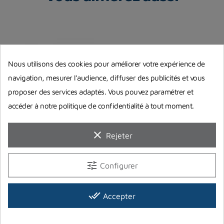
Nous utilisons des cookies pour améliorer votre expérience de
navigation, mesurer l’audience, diffuser des publicités et vous
proposer des services adaptés. Vous pouvez paramétrer et
accéder à notre politique de confidentialité à tout moment.
clear
Rejeter
Sangle Aqualung pour bloc
Bi bouteille 2 x 9 Litres Roth
B
de plongée
li
tune
Configurer
AQUALUNG
S
784,00 €
Prix
42,00 €
4
Rupture de stock
Prix
Pr
done_all
Accepter
Rupture de stock