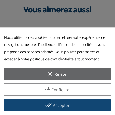
Vous aimerez aussi
Nous utilisons des cookies pour améliorer votre expérience de
navigation, mesurer l’audience, diffuser des publicités et vous
proposer des services adaptés. Vous pouvez paramétrer et
accéder à notre politique de confidentialité à tout moment.
clear
Rejeter
Bloc acier ECS 12 litres court
Ligne de décompression oxy
Bl
tune
Configurer
230 bars
6m
AQUATYS
B
343,00 €
Prix
done_all
Accepter
1 195,00 €
4
Rupture de stock
Prix
Pr