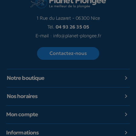
1 Rue du Lazaret
-
06300 Nice
Tél.
04 93 26 35 05
E-mail :
info@planet-plongee.fr
Contactez-nous
Notre boutique

Nos horaires

Mon compte

Informations
