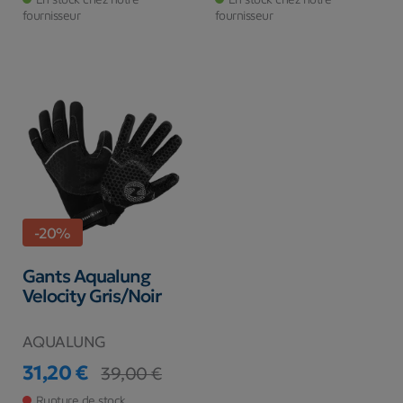
fournisseur
fournisseur
-20%
Gants Aqualung
Velocity Gris/Noir
AQUALUNG
31,20 €
39,00 €
Prix
Prix de base
Rupture de stock