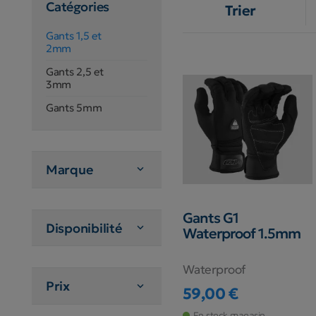
Catégories
Trier
Gants 1,5 et
2mm
Gants 2,5 et
3mm
Gants 5mm
Marque

Gants G1
Disponibilité

Waterproof 1.5mm
Waterproof
Prix

59,00 €
Prix
En stock magasin