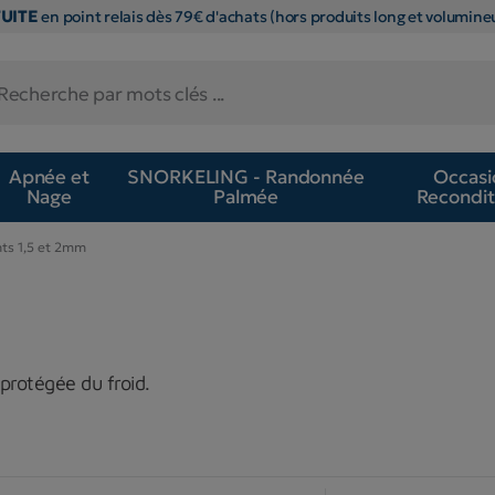
TUITE
en point relais dès 79€ d'achats (hors produits long et volumineu
Apnée et
SNORKELING - Randonnée
Occasi
Nage
Palmée
Recondit
ts 1,5 et 2mm
rotégée du froid.