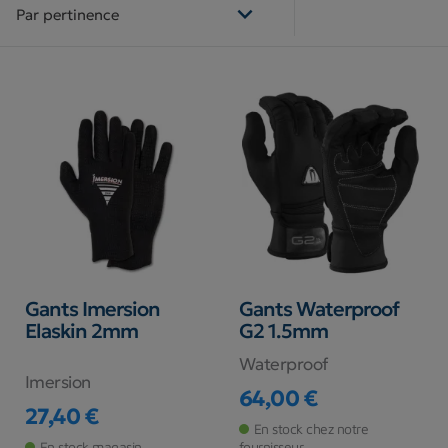

Par pertinence
Gants Imersion
Gants Waterproof
Elaskin 2mm
G2 1.5mm
Waterproof
Imersion
64,00 €
Prix
27,40 €
Prix
En stock chez notre
En stock magasin
fournisseur