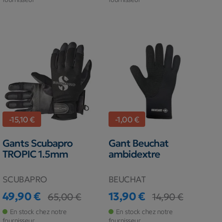
-15,10 €
-1,00 €
Gants Scubapro
Gant Beuchat
TROPIC 1.5mm
ambidextre
SCUBAPRO
BEUCHAT
49,90 €
13,90 €
65,00 €
14,90 €
Prix
Prix de base
Prix
Prix de base
En stock chez notre
En stock chez notre
fournisseur
fournisseur