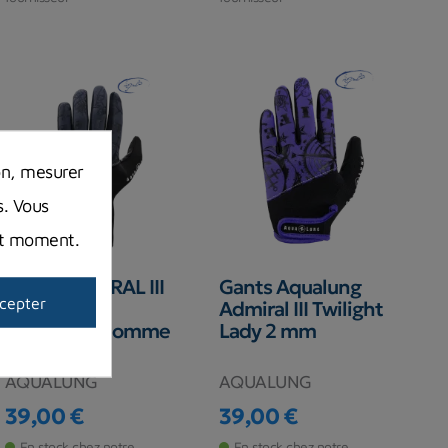
on, mesurer
s. Vous
out moment.
Gants ADMIRAL III
Gants Aqualung
cepter
Noir 2 mm
Admiral III Twilight
Neoprene Homme
Lady 2 mm
Aqua Lung
AQUALUNG
AQUALUNG
39,00 €
39,00 €
Prix
Prix
En stock chez notre
En stock chez notre