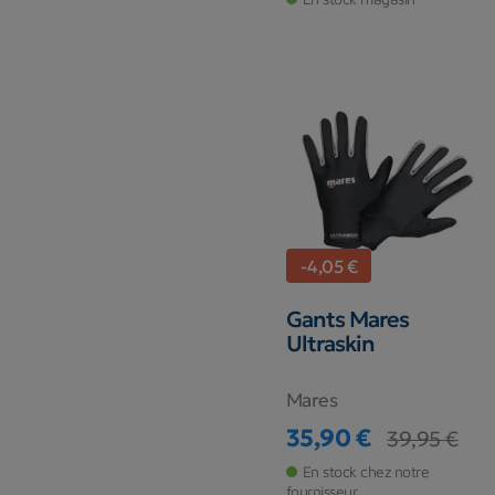
-4,05 €
Gants Mares
Ultraskin
Mares
35,90 €
39,95 €
Prix
Prix de base
En stock chez notre
fournisseur