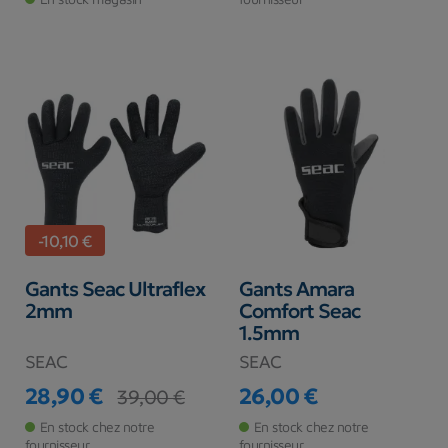
-10,10 €
Gants Seac Ultraflex
Gants Amara
2mm
Comfort Seac
1.5mm
SEAC
SEAC
28,90 €
26,00 €
39,00 €
Prix
Prix de base
Prix
En stock chez notre
En stock chez notre
fournisseur
fournisseur