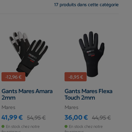
17 produits dans cette catégorie
-12,96 €
-8,95 €
Gants Mares Amara
Gants Mares Flexa
2mm
Touch 2mm
Mares
Mares
41,99 €
36,00 €
54,95 €
44,95 €
Prix
Prix de base
Prix
Prix de base
En stock chez notre
En stock chez notre
fournisseur
fournisseur