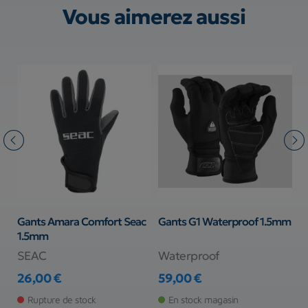
Vous aimerez aussi
mm
Gants Amara Comfort Seac
Gants G1 Waterproof 1.5mm
G
1.5mm
SEAC
Waterproof
S
26,00 €
59,00 €
2
Prix
Prix
Pr
Pr
Rupture de stock
En stock magasin