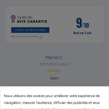
9
/10
VOIR L'ATTESTATION
Basé sur 2 avis
Avis soumis à un contrôle
Marcel C.
25/11/2025 à 06:12
bien
Christophe D.
Nous utilisons des cookies pour améliorer votre expérience de
03/06/2024 à 04:04
navigation, mesurer l’audience, diffuser des publicités et vous