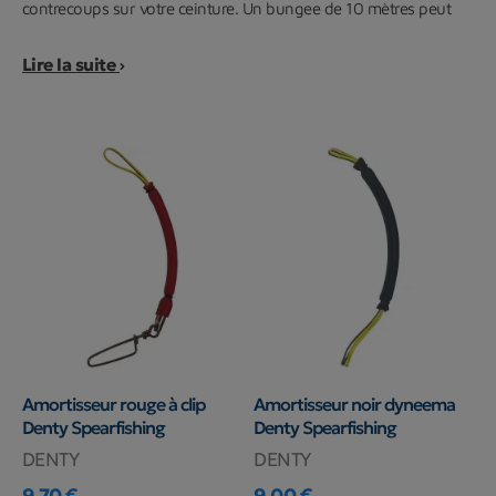
contrecoups sur votre ceinture. Un bungee de 10 mètres peut
facilement s’
étirer
jusqu’à 20 mètres et plus.
Lire la suite
Cet accessoire de chasse sous-marine est très
résistant
et très
fiable
dans le temps.
Découvrez sans plus attendre notre sélection sur
Planet Plongée
des plus grandes marques comme
Beuchat
,
Salvimar
,
Epsealon
, etc.
Amortisseur rouge à clip
Amortisseur noir dyneema
Denty Spearfishing
Denty Spearfishing
DENTY
DENTY
9,70 €
9,00 €