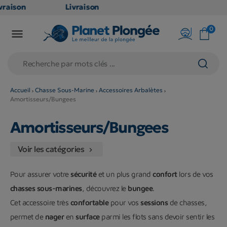
raison
Livraison
ATUITE
GRATUITE
0

point
en point
is dès
relais dès
€
79€
chats
d'achats
rs
(hors
Accueil
Chasse Sous-Marine
Accessoires Arbalètes
Amortisseurs/Bungees
duits
produits
g et
long et
Amortisseurs/Bungees
umineux
volumineux
on
: non
Voir les catégories

ibles)
éligibles)
Pour assurer votre
sécurité
et un plus grand
confort
lors de vos
chasses sous-marines
, découvrez le
bungee
.
Cet accessoire très
confortable
pour vos
sessions
de chasses,
permet de
nager
en
surface
parmi les flots sans devoir sentir les