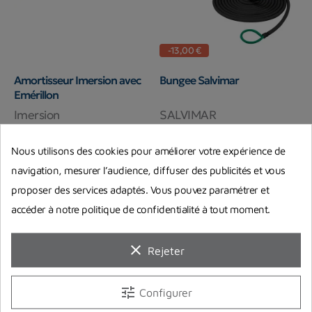
-13,00 €
Amortisseur Imersion avec
Bungee Salvimar
Emérillon
Imersion
SALVIMAR
6,40 €
52,01 €
65,01 €
Prix
Prix
Prix de base
Nous utilisons des cookies pour améliorer votre expérience de
En stock magasin
En stock chez notre fournisseur
navigation, mesurer l’audience, diffuser des publicités et vous
proposer des services adaptés. Vous pouvez paramétrer et
accéder à notre politique de confidentialité à tout moment.
clear
Rejeter
tune
Configurer