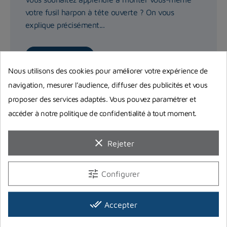
votre fusil harpon à tête ouverte ? On vous
explique précisément...
Lire la suite
Nous utilisons des cookies pour améliorer votre expérience de
navigation, mesurer l’audience, diffuser des publicités et vous
proposer des services adaptés. Vous pouvez paramétrer et
accéder à notre politique de confidentialité à tout moment.
clear
Rejeter
tune
Configurer
done_all
Accepter
Règlementation chasse sous-marine