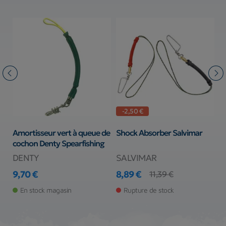
-2,50 €
Amortisseur vert à queue de
Shock Absorber Salvimar
A
cochon Denty Spearfishing
D
DENTY
SALVIMAR
D
9,70 €
8,89 €
9
11,39 €
Prix
Prix
Prix de base
Pr
En stock magasin
Rupture de stock