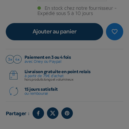
En stock chez notre fournisseur -
Expédié sous 5 à 10 jours
Ajouter au panier
favorite_border
Paiement en 3 ou 4 fois
avec Oney ou Paypal
Livraison gratuite en point relais
à partir de 79€ d'achat
hors produits longs et volumineux
15 jours satisfait
ou remboursé
Partager :