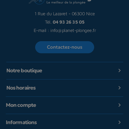
1 Rue du Lazaret
-
06300 Nice
Tél.
04 93 26 35 05
E-mail :
info@planet-plongee.fr
Contactez-nous
Notre boutique

Nos horaires

Mon compte

Informations
