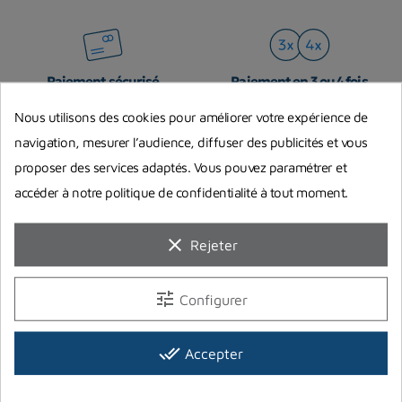
Paiement sécurisé
Paiement en 3 ou 4 fois
par carte bancaire, ou Paypal
avec Oney
Nous utilisons des cookies pour améliorer votre expérience de
navigation, mesurer l’audience, diffuser des publicités et vous
proposer des services adaptés. Vous pouvez paramétrer et
Livraison en 24h
Livraison gratuite en point
accéder à notre politique de confidentialité à tout moment.
relais
pour les produits en stock
magasin
à partir de 79€ d'achat (hors
produits long)
clear
Rejeter
tune
Configurer
Boutique physique
Service client
ouverte du mardi au samedi
par mail ou par téléphone
done_all
Accepter