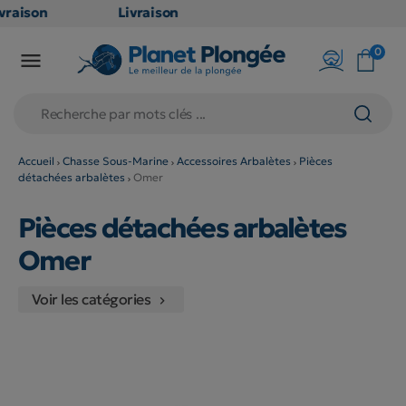
vraison
Livraison
RATUITE
GRATUITE
0

 point
en point
lais dès
relais dès
€
79€
achats
d'achats
ors
(hors
Accueil
Chasse Sous-Marine
Accessoires Arbalètes
Pièces
détachées arbalètes
Omer
oduits
produits
ng et
long et
Pièces détachées arbalètes
lumineux
volumineux
non
: non
Omer
igibles)
éligibles)
Voir les catégories
