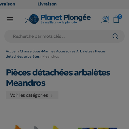
vraison
Livraison
RATUITE
GRATUITE
0

 point
en point
lais dès
relais dès
€
79€
achats
d'achats
ors
(hors
Accueil
Chasse Sous-Marine
Accessoires Arbalètes
Pièces
détachées arbalètes
Meandros
oduits
produits
ng et
long et
Pièces détachées arbalètes
lumineux
volumineux
non
: non
Meandros
igibles)
éligibles)
Voir les catégories
