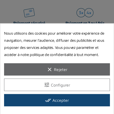
Paiement sécurisé
Paiement en 3 ou 4 fois
par carte bancaire, ou Paypal
avec Oney
Nous utilisons des cookies pour améliorer votre expérience de
navigation, mesurer l’audience, diffuser des publicités et vous
proposer des services adaptés. Vous pouvez paramétrer et
Livraison en 24h
Livraison gratuite en point
accéder à notre politique de confidentialité à tout moment.
relais
pour les produits en stock
magasin
à partir de 79€ d'achat (hors
produits long)
clear
Rejeter
tune
Configurer
Boutique physique
Service client
ouverte du mardi au samedi
par mail ou par téléphone
done_all
Accepter