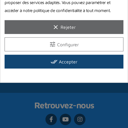
ouverte du mardi au samedi
par mail ou par téléphone
proposer des services adaptés. Vous pouvez paramétrer et
accéder à notre politique de confidentialité à tout moment.
clear
Newsletter
Rejeter
tune
Configurer
done_all
J'accepte la
politique de confidentialité
.
Accepter
Retrouvez-nous