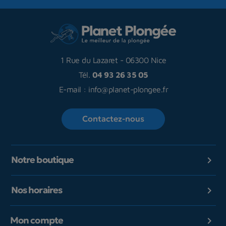
1 Rue du Lazaret
-
06300 Nice
Tél.
04 93 26 35 05
E-mail :
info@planet-plongee.fr
Contactez-nous
Notre boutique

Nos horaires

Mon compte
