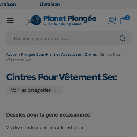
vraison
Livraison
RATUITE
GRATUITE
0

 point
en point
lais dès
relais dès
€
79€
achats
d'achats
ors
(hors
Accueil
Plongée Sous-Marine
Accessoires
Cintres
Cintres Pour
Vêtement Sec
oduits
produits
ng et
long et
Cintres Pour Vêtement Sec
lumineux
volumineux
non
: non
Voir les catégories

gibles)
éligibles)
Désolés pour la gêne occasionnée.
Veuillez effectuer une nouvelle recherche