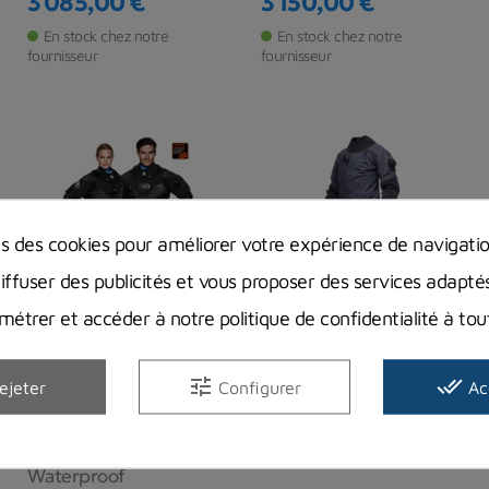
3 085,00 €
3 150,00 €
Prix
Prix
En stock chez notre
En stock chez notre
fournisseur
fournisseur
ns des cookies pour améliorer votre expérience de navigati
diffuser des publicités et vous proposer des services adapté
étrer et accéder à notre politique de confidentialité à t
-300,00 €
Combinaison
Combinaison
tune
done_all
ejeter
Configurer
Ac
étanche Waterproof
étanche Avatar
D1X Hybrid ISS
Waterproof