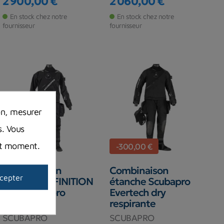
2 900,00 €
2 060,00 €
Prix
Prix
En stock chez notre
En stock chez notre
fournisseur
fournisseur
on, mesurer
s. Vous
out moment.
-76,00 €
-300,00 €
Combinaison
Combinaison
cepter
Etanche DEFINITION
étanche Scubapro
DRY Scubapro
Evertech dry
respirante
SCUBAPRO
SCUBAPRO