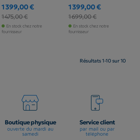
1 399,00 €
1 399,00 €
Prix
Prix de base
Prix
Prix de base
1 475,00 €
1 699,00 €
En stock chez notre
En stock chez notre
fournisseur
fournisseur
Résultats 1-10 sur 10
Boutique physique
Service client
ouverte du mardi au
par mail ou par
samedi
téléphone