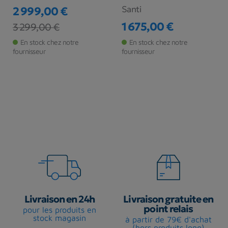
Santi
2 999,00 €
1 675,00 €
Prix
Prix de base
3 299,00 €
Prix
En stock chez notre
En stock chez notre
fournisseur
fournisseur
Livraison en 24h
Livraison gratuite en
point relais
pour les produits en
stock magasin
à partir de 79€ d'achat
(hors produits long)